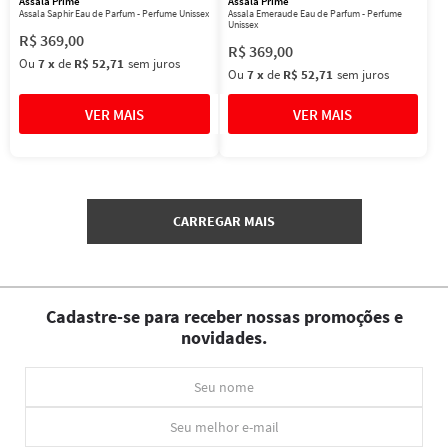
Assala Prime
Assala Prime
Assala Saphir Eau de Parfum - Perfume Unissex
Assala Emeraude Eau de Parfum - Perfume
Unissex
R$
369
,
00
R$
369
,
00
Ou
7
x
de
R$ 52,71
sem juros
Ou
7
x
de
R$ 52,71
sem juros
Cadastre-se para receber nossas promoções e
novidades.