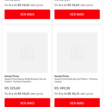
Ou
6
x
de
R$ 54,83
sem juros
Ou
6
x
de
R$ 54,83
sem juros
Assala Prime
Assala Prime
Assala Prime Nasma White Blossom Eau de
Assala Prime Malik Eau de Parfum - Perfume
Parfum - Perfume Feminino
Unissex
R$
329
,
00
R$
349
,
90
Ou
6
x
de
R$ 54,83
sem juros
Ou
6
x
de
R$ 58,31
sem juros