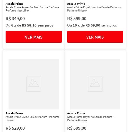
Assala Prime
Assala Prime
Assala Prime Ameer For Men Eau de Parfum -
Assala Prime Royal Jasmine Eau de Parfum -
Perfume Masculino
Perfume Unissex
R$
349
,
00
R$
599
,
00
Ou
6
x
de
R$ 58,16
sem juros
Ou
10
x
de
R$ 59,90
sem juros
Assala Prime
Assala Prime
Assala Prime Divine Eau de Parfum - Perfume
Assala Prime Royal Xo Eau de Parfum -
Unissex
Perfume Unissex
R$
529
,
00
R$
599
,
00