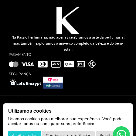
Na Kassio Perfumaria, não apenas celebramos a arte da perfumaria,
mas também exploramos o universo completo da beleza e do bem-
estar.
PAGAMENTO
SEGURANÇA
© 2024 Todos os direitos reservados.
KASSIO MOREIRA GRANADO LTDA | CNPJ: 11.647.490/0001-39
Utilizamos cookies
Rua Tapajós n° 481- Edifício B&B Business - 7° Andar - Vila Brasília -
Goiânia - GO
Usamos cookies para melhorar sua experiência. Você pode
aceitar todos ou configurar suas preferências.
POWERED BY
DEVELOPED BY
Aceitar todos
Configurar preferências
Rejeitar