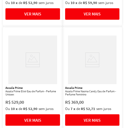
Ou
10
x
de
R$ 52,90
sem juros
Ou
10
x
de
R$ 59,90
sem juros
Assala Prime
Assala Prime
Assala Prime Elixir Eau de Parfum - Perfume
Assala Prime Nasma Candy Eau de Parfum -
Unissex
Perfume Feminino
R$
529
,
00
R$
369
,
00
Ou
10
x
de
R$ 52,90
sem juros
Ou
7
x
de
R$ 52,71
sem juros