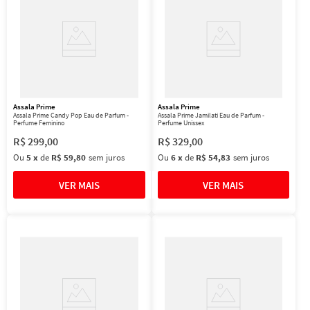
Assala Prime
Assala Prime
Assala Prime Candy Pop Eau de Parfum -
Assala Prime Jamilati Eau de Parfum -
Perfume Feminino
Perfume Unissex
R$
299
,
00
R$
329
,
00
Ou
5
x
de
R$ 59,80
sem juros
Ou
6
x
de
R$ 54,83
sem juros