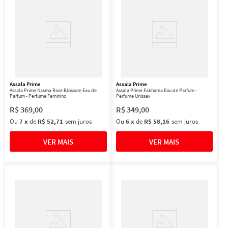
Assala Prime
Assala Prime
Assala Prime Nasma Rose Blossom Eau de
Assala Prime Fakhama Eau de Parfum -
Parfum - Perfume Feminino
Perfume Unissex
R$
369
,
00
R$
349
,
00
Ou
7
x
de
R$ 52,71
sem juros
Ou
6
x
de
R$ 58,16
sem juros