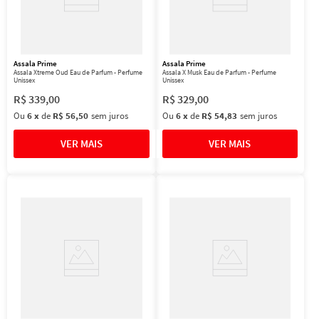
Assala Prime
Assala Prime
Assala Xtreme Oud Eau de Parfum - Perfume
Assala X Musk Eau de Parfum - Perfume
Unissex
Unissex
R$
339
,
00
R$
329
,
00
Ou
6
x
de
R$ 56,50
sem juros
Ou
6
x
de
R$ 54,83
sem juros