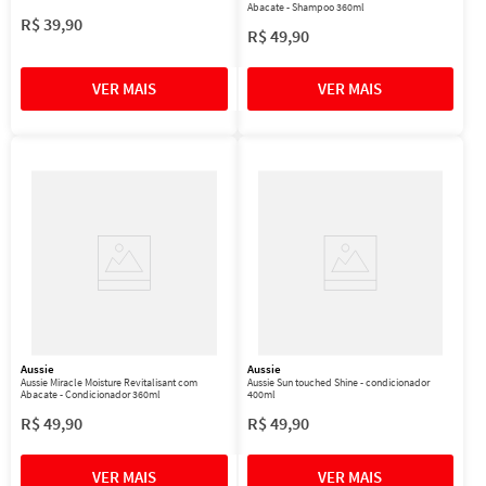
Abacate - Shampoo 360ml
R$
39
,
90
R$
49
,
90
Aussie
Aussie
Aussie Miracle Moisture Revitalisant com
Aussie Sun touched Shine - condicionador
Abacate - Condicionador 360ml
400ml
R$
49
,
90
R$
49
,
90