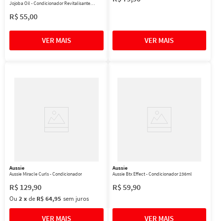
Jojoba Oil - Condicionador Revitalisante
360ml
R$
55
,
00
Aussie
Aussie
Aussie Miracle Curls - Condicionador
Aussie Btx Effect - Condicionador 236ml
R$
129
,
90
R$
59
,
90
Ou
2
x
de
R$ 64,95
sem juros