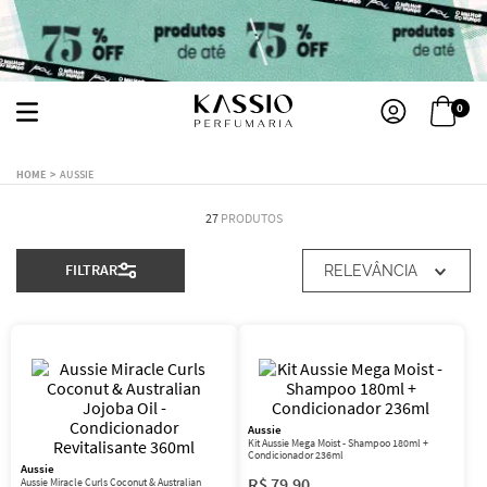
0
AUSSIE
27
PRODUTOS
FILTRAR
RELEVÂNCIA
Aussie
Kit Aussie Mega Moist - Shampoo 180ml +
Condicionador 236ml
Aussie
R$
79
,
90
Aussie Miracle Curls Coconut & Australian