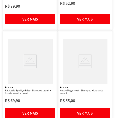
R$
52
,
90
R$
79
,
90
Aussie
Aussie
Kit Aussie Bye Bye Frizz - Shampoo 180ml +
Aussie Mega Moist - Shampoo Hidratante
Condicionador 236ml
360ml
R$
69
,
90
R$
55
,
00