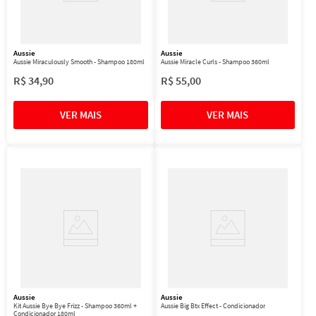
Aussie
Aussie
Aussie Miraculously Smooth - Shampoo 180ml
Aussie Miracle Curls - Shampoo 360ml
R$
34
,
90
R$
55
,
00
Aussie
Aussie
Kit Aussie Bye Bye Frizz - Shampoo 360ml +
Aussie Big Btx Effect - Condicionador
Condicionador 180ml