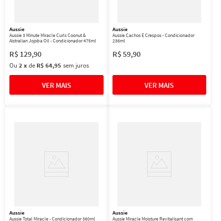
Aussie
Aussie
Aussie 3 Minute Miracle Curls Coonut &
Aussie Cachos E Crespos - Condicionador
Aistralian Jojoba Oil - Condicionador 475ml
236ml
R$
129
,
90
R$
59
,
90
Ou
2
x
de
R$ 64,95
sem juros
Aussie
Aussie
Aussie Total Miracle - Condicionador 360ml
Aussie Miracle Moisture Revitalisant com