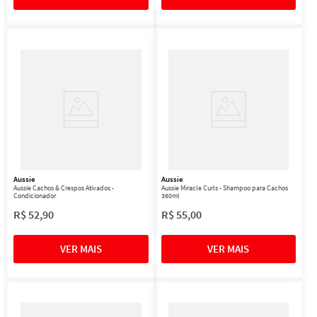
Aussie
Aussie
Aussie Cachos & Crespos Ativados -
Aussie Miracle Curls - Shampoo para Cachos
Condicionador
360ml
R$
52
,
90
R$
55
,
00