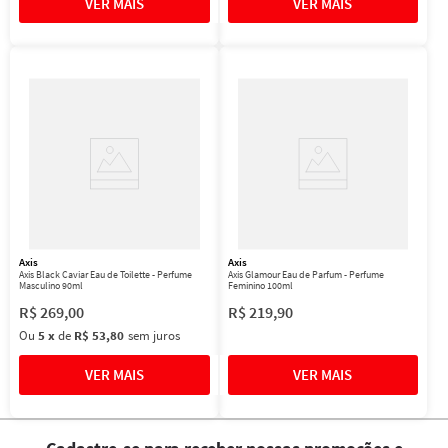
Axis
Axis
Axis Black Caviar Eau de Toilette - Perfume
Axis Glamour Eau de Parfum - Perfume
Masculino 90ml
Feminino 100ml
R$
269
,
00
R$
219
,
90
Ou
5
x
de
R$ 53,80
sem juros