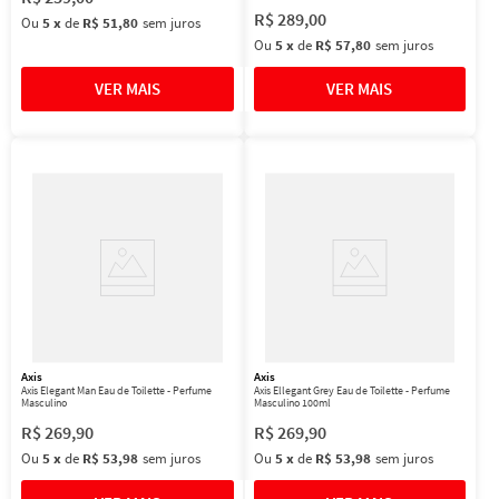
R$
289
,
00
Ou
5
x
de
R$ 51,80
sem juros
Ou
5
x
de
R$ 57,80
sem juros
Axis
Axis
Axis Elegant Man Eau de Toilette - Perfume
Axis Ellegant Grey Eau de Toilette - Perfume
Masculino
Masculino 100ml
R$
269
,
90
R$
269
,
90
Ou
5
x
de
R$ 53,98
sem juros
Ou
5
x
de
R$ 53,98
sem juros