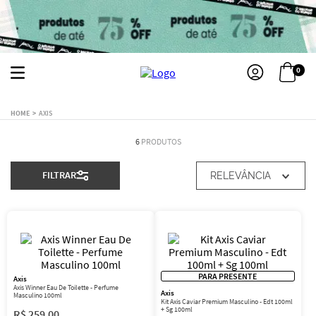
0
AXIS
6
PRODUTOS
FILTRAR
RELEVÂNCIA
PARA PRESENTE
Axis
Axis Winner Eau De Toilette - Perfume
Axis
Masculino 100ml
Kit Axis Caviar Premium Masculino - Edt 100ml
+ Sg 100ml
R$
259
,
00