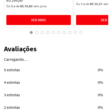
R$
299
,
00
Ou
7
x
de
R$ 55,57
sem ju
Ou
5
x
de
R$ 59,80
sem juros
Avaliações
Carregando…
5 estrelas
0%
4 estrelas
0%
3 estrelas
0%
2 estrelas
0%