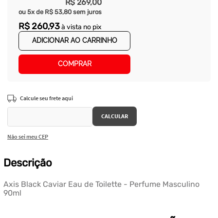
R$
269
,
00
ou
5
x de
R$
53
,
80
sem juros
R$
260
,
93
à vista no pix
ADICIONAR AO CARRINHO
COMPRAR
Não sei meu CEP
Descrição
Axis Black Caviar Eau de Toilette - Perfume Masculino
90ml