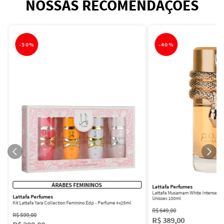
NOSSAS RECOMENDAÇÕES
-
50%
-
40%
ÁRABES FEMININOS
Lattafa Perfumes
Lattafa Musamam White Intense Ea
Lattafa Perfumes
Unissex 100ml
Kit Lattafa Yara Collection Feminino Edp - Perfume 4x25ml
R$
649
,
00
R$
599
,
00
R$
389
,
00