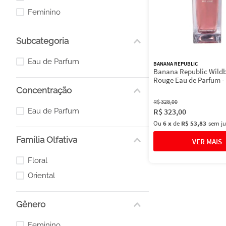
Feminino
Subcategoria
Eau de Parfum
BANANA REPUBLIC
Banana Republic Wild
Rouge Eau de Parfum -
Feminino 100ml
Concentração
R$
328
,
00
Eau de Parfum
R$
323
,
00
Ou
6
x
de
R$ 53,83
sem ju
Família Olfativa
Floral
Oriental
Gênero
Feminino