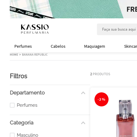
Faça sua busca aqu
Perfumes
Cabelos
Maquiagem
Skinca
BANANA REPUBLIC
2
PRODUTOS
Filtros
Departamento
-
2%
Perfumes
Categoria
Masculino