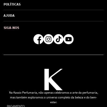
Sobre Nós
POLÍTICAS
Marcas
Política de Privacidade
AJUDA
SAC de marcas
Troca e Devoluções
Como comprar
Atendimento
Consultoras Loja Física
Formas de Pagamento
SIGA-NOS
Regra de Frete Grátis
Na Kassio Perfumaria, não apenas celebramos a arte da perfumaria,
mas também exploramos o universo completo da beleza e do bem-
estar.
PAGAMENTO