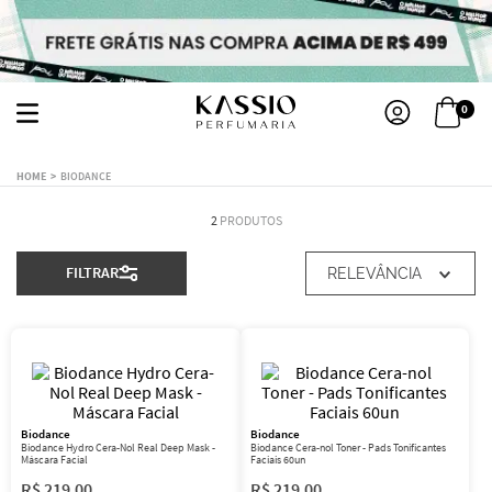
0
BIODANCE
2
PRODUTOS
FILTRAR
RELEVÂNCIA
Biodance
Biodance
Biodance Hydro Cera-Nol Real Deep Mask -
Biodance Cera-nol Toner - Pads Tonificantes
Máscara Facial
Faciais 60un
R$
219
,
00
R$
219
,
00