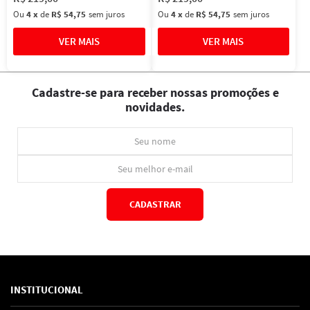
Ou
4
x
de
R$ 54,75
sem juros
Ou
4
x
de
R$ 54,75
sem juros
Cadastre-se para receber nossas promoções e
novidades.
CADASTRAR
*Ao concluir você aceitará nossos
termos de uso
e
política de privacidade.
INSTITUCIONAL