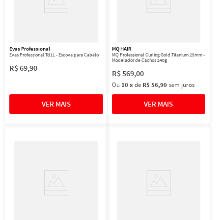
Evas Professional
MQ HAIR
Evas Professional Td11 - Escova para Cabelo
MQ Professional Curling Gold Titanium 25mm -
Modelador de Cachos 240g
R$
69
,
90
R$
569
,
00
Ou
10
x
de
R$ 56,90
sem juros