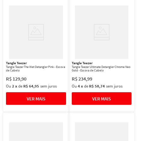
Tangle Teezer
Tangle Teezer
Tangle Teezer The Wet Detangler Pink - Escova
Tangle Teezer Ultimate Detangler Chrome Neo
de Cabelo
Gold - Escova de Cabelo
R$
129
,
90
R$
234
,
99
Ou
2
x
de
R$ 64,95
sem juros
Ou
4
x
de
R$ 58,74
sem juros