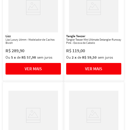
Lizz
Tangle Teezer
Lizz Luxury 25mm - Modelador de Cachos
Tangler Teezer Mini Ultimate Detangler Runway
Bivolt
Pink - Escova de Cabelo
R$
289
,
90
R$
119
,
00
Ou
5
x
de
R$ 57,98
sem juros
Ou
2
x
de
R$ 59,50
sem juros