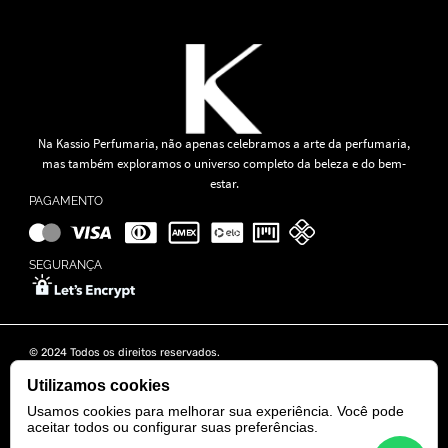
Na Kassio Perfumaria, não apenas celebramos a arte da perfumaria,
mas também exploramos o universo completo da beleza e do bem-
estar.
PAGAMENTO
SEGURANÇA
© 2024 Todos os direitos reservados.
KASSIO MOREIRA GRANADO LTDA | CNPJ: 11.647.490/0001-39
Rua Tapajós n° 481- Edifício B&B Business - 7° Andar - Vila Brasília -
Utilizamos cookies
Goiânia - GO
Usamos cookies para melhorar sua experiência. Você pode
aceitar todos ou configurar suas preferências.