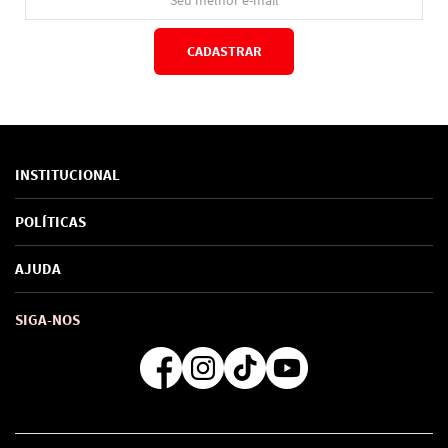
CADASTRAR
*Ao concluir você aceitará nossos
termos de uso
e
política de privacidade.
INSTITUCIONAL
Sobre Nós
POLÍTICAS
Marcas
Política de Privacidade
AJUDA
SAC de marcas
Troca e Devoluções
Como comprar
Atendimento
Consultoras Loja Física
Formas de Pagamento
SIGA-NOS
Regra de Frete Grátis