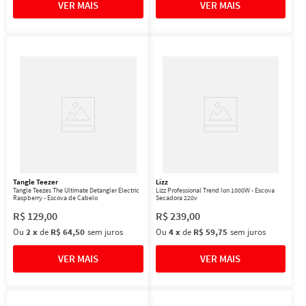
Tangle Teezer
Lizz
Tangle Teezes The Ultimate Detangler Electric
Lizz Professional Trend Ion 1000W - Escova
Raspberry - Escova de Cabelo
Secadora 220v
R$
129
,
00
R$
239
,
00
Ou
2
x
de
R$ 64,50
sem juros
Ou
4
x
de
R$ 59,75
sem juros