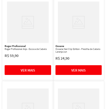
Roger Profissional
Oceane
Roger Profissional Anjo - Escova de Cabelo
Oceane Hair Clip Edition - Presilha de Cabelo
Laranja 2un
R$
59
,
90
R$
24
,
90