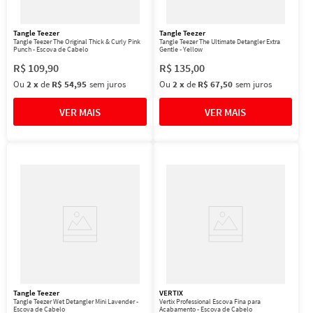
Tangle Teezer
Tangle Teezer
Tangle Teezer The Original Thick & Curly Pink
Tangle Teezer The Ultimate Detangler Extra
Punch - Escova de Cabelo
Gentle - Yellow
R$
109
,
90
R$
135
,
00
Ou
2
x
de
R$ 54,95
sem juros
Ou
2
x
de
R$ 67,50
sem juros
Tangle Teezer
VERTIX
Tangle Teezer Wet Detangler Mini Lavender -
Vertix Professional Escova Fina para
Escova de Cabelo
Acabamento - Escova de Cabelo