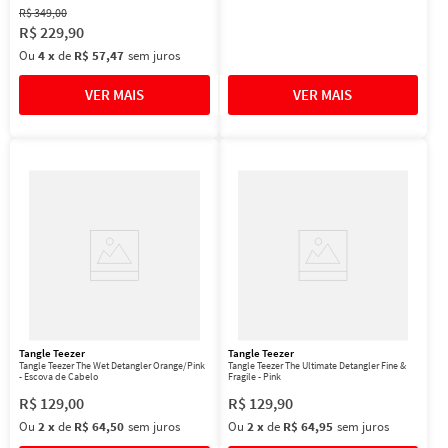
R$
349
,
00
R$
229
,
90
Ou
4
x
de
R$ 57,47
sem juros
Tangle Teezer
Tangle Teezer
Tangle Teezer The Wet Detangler Orange/Pink
Tangle Teezer The Ultimate Detangler Fine &
- Escova de Cabelo
Fragile - Pink
R$
129
,
00
R$
129
,
90
Ou
2
x
de
R$ 64,50
sem juros
Ou
2
x
de
R$ 64,95
sem juros