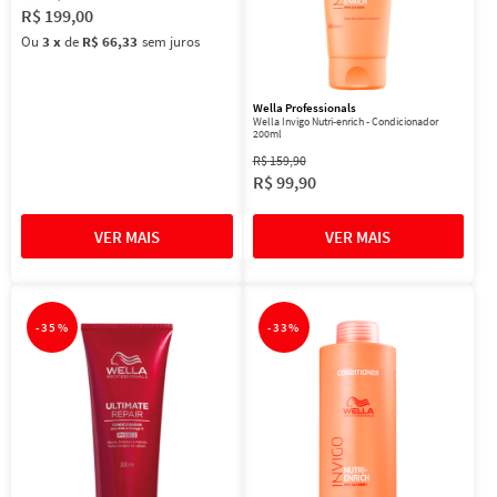
R$
199
,
00
Ou
3
x
de
R$ 66,33
sem juros
Wella Professionals
Wella Invigo Nutri-enrich - Condicionador
200ml
R$
159
,
90
R$
99
,
90
-
35%
-
33%