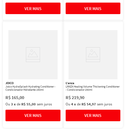
JOICO
L'anza
Joico HydraSplash Hydrating Conditioner -
L'ANZA Healing Volume Thickening Conditioner
Condicionador Hidratante 250ml
- Condicionador 250ml
R$
165
,
00
R$
219
,
90
Ou
3
x
de
R$ 55,00
sem juros
Ou
4
x
de
R$ 54,97
sem juros