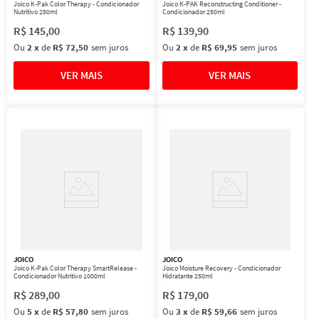
Joico K-Pak Color Therapy - Condicionador
Joico K-PAK Reconstructing Conditioner -
Nutritivo 250ml
Condicionador 250ml
R$
145
,
00
R$
139
,
90
Ou
2
x
de
R$ 72,50
sem juros
Ou
2
x
de
R$ 69,95
sem juros
JOICO
JOICO
Joico K-Pak Color Therapy SmartRelease -
Joico Moisture Recovery - Condicionador
Condicionador Nutritivo 1000ml
Hidratante 250ml
R$
289
,
00
R$
179
,
00
Ou
5
x
de
R$ 57,80
sem juros
Ou
3
x
de
R$ 59,66
sem juros