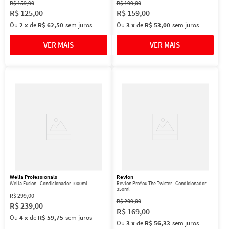
R$
159
,
90
R$
199
,
00
R$
125
,
00
R$
159
,
00
Ou
2
x
de
R$ 62,50
sem juros
Ou
3
x
de
R$ 53,00
sem juros
Wella Professionals
Revlon
Wella Fusion - Condicionador 1000ml
Revlon ProYou The Twister - Condicionador
350ml
R$
299
,
00
R$
209
,
00
R$
239
,
00
R$
169
,
00
Ou
4
x
de
R$ 59,75
sem juros
Ou
3
x
de
R$ 56,33
sem juros