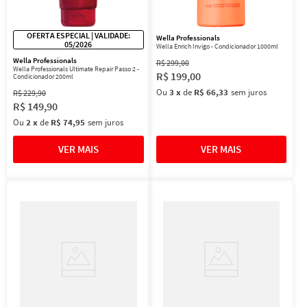
OFERTA ESPECIAL | VALIDADE:
Wella Professionals
05/2026
Wella Enrich Invigo - Condicionador 1000ml
Wella Professionals
R$
299
,
00
Wella Professionals Ultimate Repair Passo 2 -
R$
199
,
00
Condicionador 200ml
Ou
3
x
de
R$ 66,33
sem juros
R$
229
,
90
R$
149
,
90
Ou
2
x
de
R$ 74,95
sem juros