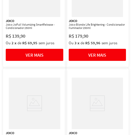
JOICO
JOICO
Joico JoiFull Volumizing SmartRelease -
Joico Blonde Life Brightening - Condicionador
Condicionador 250ml
Iluminador 250ml
R$
139
,
90
R$
179
,
90
Ou
2
x
de
R$ 69,95
sem juros
Ou
3
x
de
R$ 59,96
sem juros
JOICO
JOICO