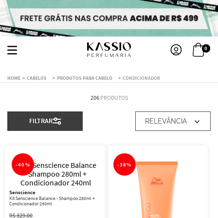
0
CABELOS
PRODUTOS PARA CABELO
CONDICIONADOR
206
PRODUTOS
FILTRAR
RELEVÂNCIA
-
40%
-
38%
Senscience
Kit Senscience Balance - Shampoo 280ml +
Condicionador 240ml
R$
329
,
00