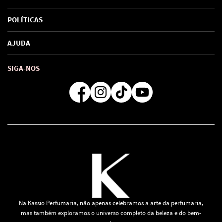
Sobre Nós
POLÍTICAS
Marcas
Política de Privacidade
AJUDA
SAC de marcas
Troca e Devoluções
Como comprar
Atendimento
Consultoras Loja Física
Formas de Pagamento
SIGA-NOS
Regra de Frete Grátis
Na Kassio Perfumaria, não apenas celebramos a arte da perfumaria,
mas também exploramos o universo completo da beleza e do bem-