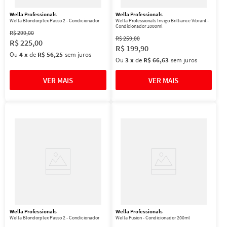
Wella Professionals
Wella Professionals
Wella Blondorplex Passo 2 - Condicionador
Wella Professionals Invigo Brilliance Vibrant -
Condicionador 1000ml
R$
299
,
00
R$
259
,
00
R$
225
,
00
R$
199
,
90
Ou
4
x
de
R$ 56,25
sem juros
Ou
3
x
de
R$ 66,63
sem juros
Wella Professionals
Wella Professionals
Wella Blondorplex Passo 2 - Condicionador
Wella Fusion - Condicionador 200ml