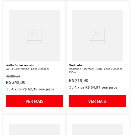
Wella Professionals
Medicube
Wella Color Motion - Condicionador
Medicube Rosemary PDRN - Condicionador
250ml
R$
299
,
00
R$
219
,
90
R$
249
,
00
Ou
4
x
de
R$ 54,97
sem juros
Ou
4
x
de
R$ 62,25
sem juros