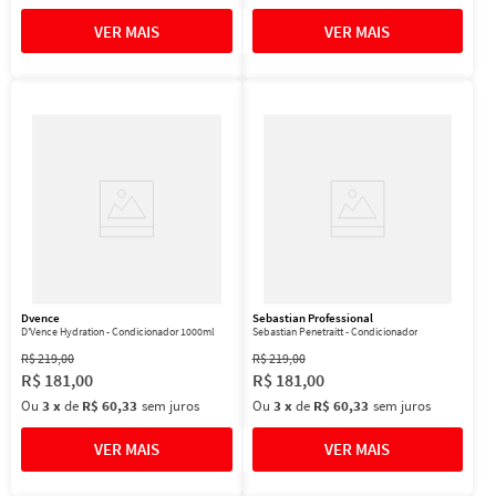
Dvence
Sebastian Professional
D'Vence Hydration - Condicionador 1000ml
Sebastian Penetraitt - Condicionador
R$
219
,
00
R$
219
,
00
R$
181
,
00
R$
181
,
00
Ou
3
x
de
R$ 60,33
sem juros
Ou
3
x
de
R$ 60,33
sem juros