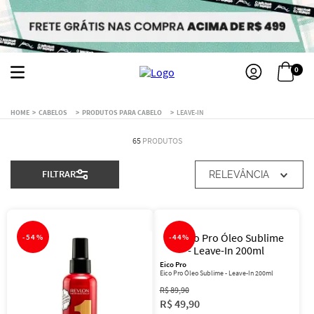
0
CABELOS
PRODUTOS PARA CABELO
LEAVE-IN
65
PRODUTOS
FILTRAR
RELEVÂNCIA
-
54%
-
44%
Eico Pro
Eico Pro Óleo Sublime - Leave-In 200ml
R$
89
,
90
R$
49
,
90