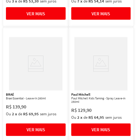
Ou
3
x
de
R$ 53,30
sem juros
Ou
7
x
de
R$ 54,14
sem juros
BRAÉ
Paul Mitchell
Braé Essential - Leave-In 260ml
Paul Mitchell Kids Taming - Spray Leave-in
250ml
R$
139
,
90
R$
129
,
90
Ou
2
x
de
R$ 69,95
sem juros
Ou
2
x
de
R$ 64,95
sem juros