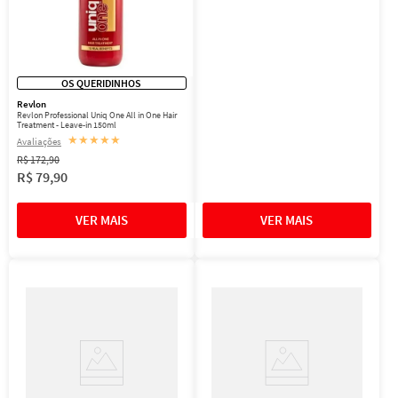
OS QUERIDINHOS
Revlon
Revlon Professional Uniq One All in One Hair
Treatment - Leave-in 150ml
★
★
★
★
★
R$
172
,
90
R$
79
,
90