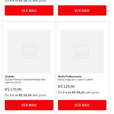
Ou
4
x
de
R$ 58,75
sem juros
Tsubaki
Wella Professionals
Tsubaki Premium Treatment Water Hair -
Wella Invigo Sun - Leave In 150ml
Leave-in 210ml
R$
129
,
90
R$
179
,
90
Ou
2
x
de
R$ 64,95
sem juros
Ou
3
x
de
R$ 59,96
sem juros