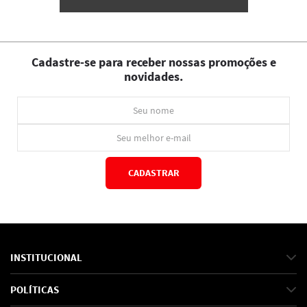
Cadastre-se para receber nossas promoções e
novidades.
CADASTRAR
*Ao concluir você aceitará nossos
termos de uso
e
política de privacidade.
INSTITUCIONAL
Sobre Nós
POLÍTICAS
Marcas