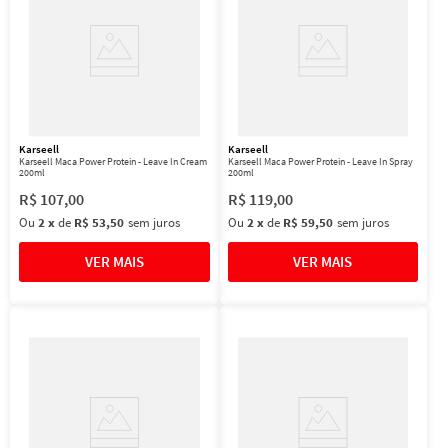
Karseell
Karseell
Karseell Maca Power Protein - Leave In Cream
Karseell Maca Power Protein - Leave In Spray
200ml
200ml
R$
107
,
00
R$
119
,
00
Ou
2
x
de
R$ 53,50
sem juros
Ou
2
x
de
R$ 59,50
sem juros