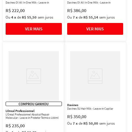
Davines OI All In One Milk - Leave-in
Davines OI All In One Milk - Leave-in
R$
222
,
00
R$
386
,
00
Ou
4
x
de
R$ 55,50
sem juros
Ou
7
x
de
R$ 55,14
sem juros
COMPROU GANHOU
Davines
Davines SU Hair Milk - Leave-in Capilar
LOreal Professionnel
L'Oréal Professionnel Absolut Repair
R$
350
,
00
Molecular - Leave-in Protetor Térmico 100ml
Ou
7
x
de
R$ 50,00
sem juros
R$
235
,
00