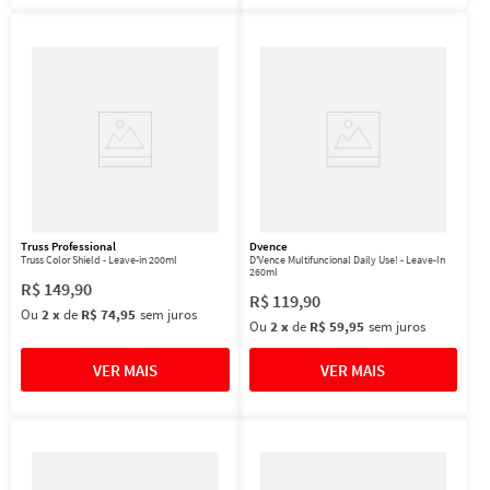
Truss Professional
Dvence
Truss Color Shield - Leave-in 200ml
D'Vence Multifuncional Daily Use! - Leave-In
260ml
R$
149
,
90
R$
119
,
90
Ou
2
x
de
R$ 74,95
sem juros
Ou
2
x
de
R$ 59,95
sem juros