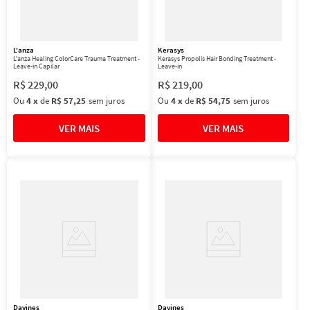
L'anza
Kerasys
L'anza Healing ColorCare Trauma Treatment -
Kerasys Propolis Hair Bonding Treatment -
Leave-in Capilar
Leave-in
R$
229
,
00
R$
219
,
00
Ou
4
x
de
R$ 57,25
sem juros
Ou
4
x
de
R$ 54,75
sem juros
Davines
Davines