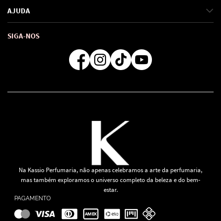
Política de Privacidade
AJUDA
SAC de marcas
Troca e Devoluções
Como comprar
Atendimento
Consultoras Loja Física
Formas de Pagamento
SIGA-NOS
Regra de Frete Grátis
Na Kassio Perfumaria, não apenas celebramos a arte da perfumaria,
mas também exploramos o universo completo da beleza e do bem-
estar.
PAGAMENTO