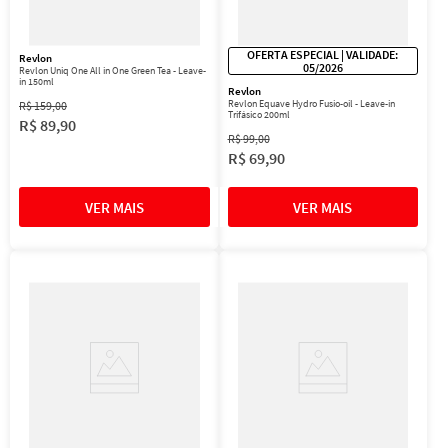
OFERTA ESPECIAL | VALIDADE:
Revlon
05/2026
Revlon Uniq One All in One Green Tea - Leave-
in 150ml
Revlon
Revlon Equave Hydro Fusio-oil - Leave-in
R$
159
,
00
Trifásico 200ml
R$
89
,
90
R$
99
,
00
R$
69
,
90