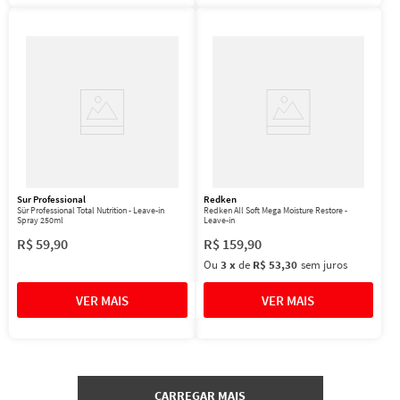
Sur Professional
Redken
Sür Professional Total Nutrition - Leave-in
Redken All Soft Mega Moisture Restore -
Spray 250ml
Leave-in
R$
59
,
90
R$
159
,
90
Ou
3
x
de
R$ 53,30
sem juros