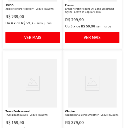
JOICO
L'anza
Joico Moisture Recovery - Leave-in 200ml
L'Anza Keratin Healing Oil Bond Smoothing
Styler - Leave-In Capilar 140ml
R$
239
,
00
R$
299
,
90
Ou
4
x
de
R$ 59,75
sem juros
Ou
5
x
de
R$ 59,98
sem juros
Truss Professional
Olaplex
Truss Beach Waves - Leave-in 260ml
Olaplex Nº.6 Bond Smoother - Leave-in 100ml
R$
159
,
90
R$
379
,
00