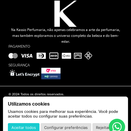
Na Kassio Perfumaria, não apenas celebramos a arte da perfumaria,
mas também exploramos o universo completo da beleza e do bem-
estar.
PAGAMENTO
SEGURANÇA
© 2024 Todos os direitos reservados.
KASSIO MOREIRA GRANADO LTDA | CNPJ: 11.647.490/0001-39
Rua Tapajós n° 481- Edifício B&B Business - 7° Andar - Vila Brasília -
Utilizamos cookies
Goiânia - GO
Usamos cookies para melhorar sua experiência. Você pode
aceitar todos ou configurar suas preferências.
POWERED BY
DEVELOPED BY
Aceitar todos
Configurar preferências
Rejeitar