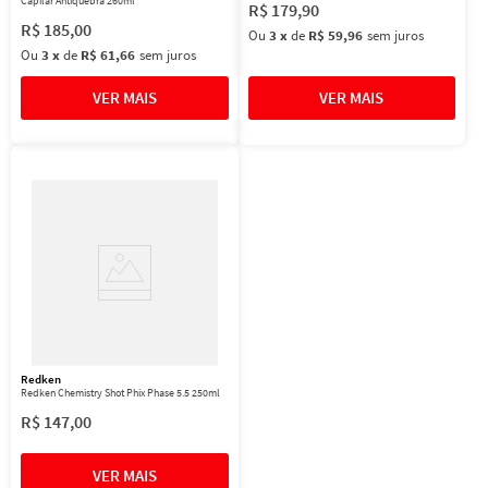
Capilar Antiquebra 260ml
R$
179
,
90
R$
185
,
00
Ou
3
x
de
R$ 59,96
sem juros
Ou
3
x
de
R$ 61,66
sem juros
Redken
Redken Chemistry Shot Phix Phase 5.5 250ml
R$
147
,
00