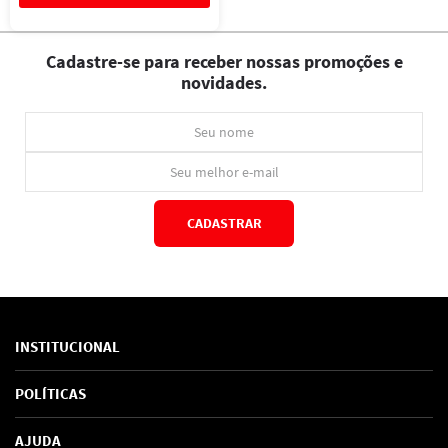
Cadastre-se para receber nossas promoções e
novidades.
CADASTRAR
*Ao concluir você aceitará nossos
termos de uso
e
política de privacidade.
INSTITUCIONAL
Sobre Nós
POLÍTICAS
Marcas
Política de Privacidade
AJUDA
SAC de marcas