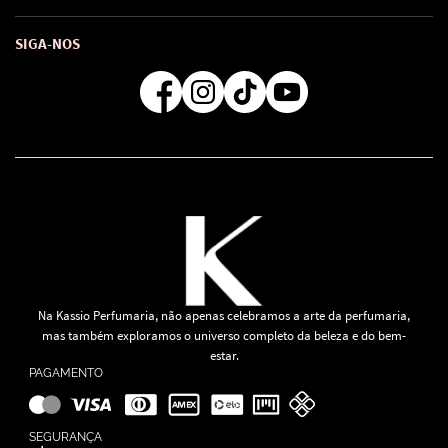
Troca e Devoluções
Como comprar
Atendimento
Consultoras Loja Física
Formas de Pagamento
SIGA-NOS
Regra de Frete Grátis
Na Kassio Perfumaria, não apenas celebramos a arte da perfumaria,
mas também exploramos o universo completo da beleza e do bem-
estar.
PAGAMENTO
SEGURANÇA