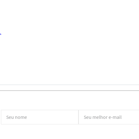
.
*Ao concluir você aceitará nossos
termos de uso
e
política de privacidade.