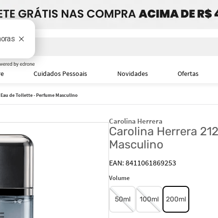
i
re
Cuidados Pessoais
Novidades
Ofertas
 Eau de Toilette - Perfume Masculino
Carolina Herrera
Carolina Herrera 21
Masculino
8411061869253
Volume
50ml
100ml
200ml