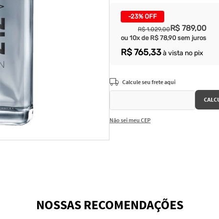
-
23%
OFF
R$
789
,
00
R$
1
.
029
,
00
ou
10
x de
R$
78
,
90
sem juros
R$
765
,
33
à vista no pix
Não sei meu CEP
NOSSAS RECOMENDAÇÕES