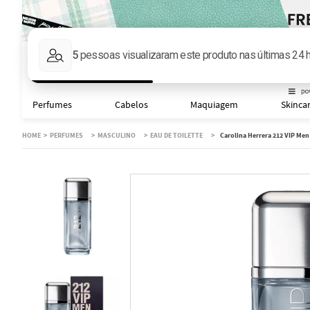
Faça sua busca aqu
Perfumes
Cabelos
Maquiagem
Skinca
PERFUMES
MASCULINO
EAU DE TOILETTE
Carolina Herrera 212 VIP Men