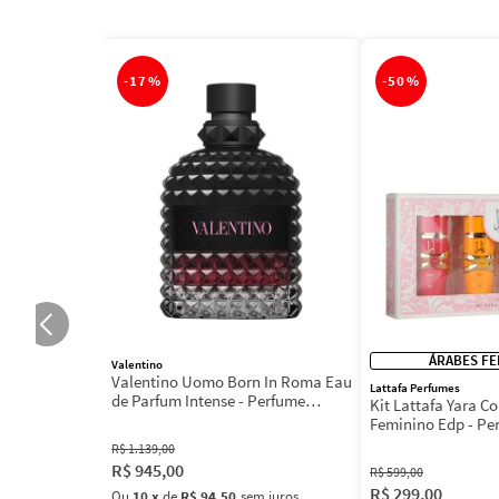
-
17%
-
50%
ÁRABES FE
Valentino
Valentino Uomo Born In Roma Eau
Lattafa Perfumes
de Parfum Intense - Perfume
Kit Lattafa Yara Co
Masculino
Feminino Edp - Pe
R$
1
.
139
,
00
R$
945
,
00
R$
599
,
00
R$
299
,
00
Ou
10
x
de
R$ 94,50
sem juros