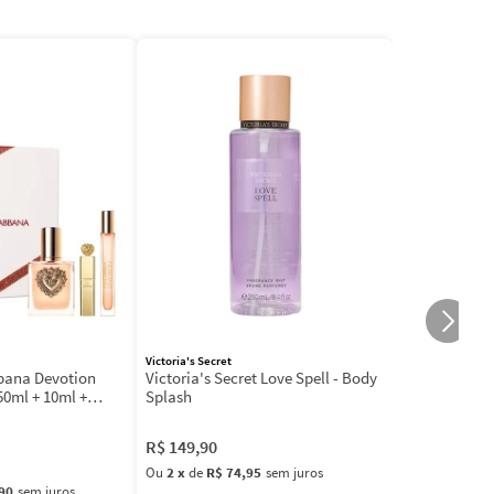
Victoria's Secret
bbana Devotion
Victoria's Secret Love Spell - Body
50ml + 10ml +
Splash
R$
149
,
90
Ou
2
x
de
R$ 74,95
sem juros
90
sem juros