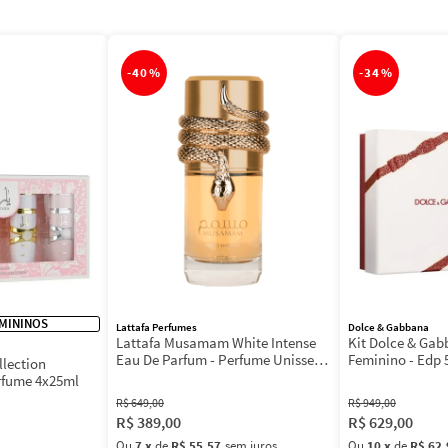
-
40%
-
34%
MININOS
Lattafa Perfumes
Dolce & Gabbana
Lattafa Musamam White Intense
Kit Dolce & Ga
Eau De Parfum - Perfume Unissex
Feminino - Edp 
llection
100ml
Máscara 3ml
rfume 4x25ml
R$
649
,
00
R$
949
,
00
R$
389
,
00
R$
629
,
00
Ou
7
x
de
R$ 55,57
sem juros
Ou
10
x
de
R$ 62,