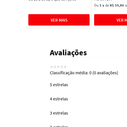
Ou
5
x
de
R$ 59,80
s
Avaliações
☆
☆
☆
☆
☆
Classificação média: 0
(0 avaliações)
5 estrelas
4 estrelas
3 estrelas