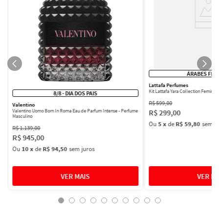
ÁRABES FEM
Lattafa Perfumes
Kit Lattafa Yara Collection Femini
8/8 - DIA DOS PAIS
R$
599
,
00
Valentino
R$
299
,
00
Valentino Uomo Born In Roma Eau de Parfum Intense - Perfume
Masculino
Ou
5
x
de
R$ 59,80
sem ju
R$
1
.
139
,
00
R$
945
,
00
Ou
10
x
de
R$ 94,50
sem juros