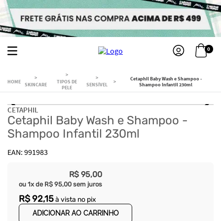
0
Cetaphil Baby Wash e Shampoo -
TIPOS DE
SKINCARE
SENSÍVEL
Shampoo Infantil 230ml
PELE
CETAPHIL
Cetaphil Baby Wash e Shampoo -
Shampoo Infantil 230ml
991983
R$
95
,
00
ou
1
x de
R$
95
,
00
sem juros
R$
92
,
15
à vista no pix
ADICIONAR AO CARRINHO