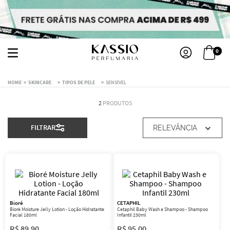
0
SKINCARE
TIPOS DE PELE
SENSÍVEL
2
PRODUTOS
FILTRAR
RELEVÂNCIA
Bioré
CETAPHIL
Bioré Moisture Jelly Lotion - Loção Hidratante
Cetaphil Baby Wash e Shampoo - Shampoo
Facial 180ml
Infantil 230ml
R$
89
,
90
R$
95
,
00