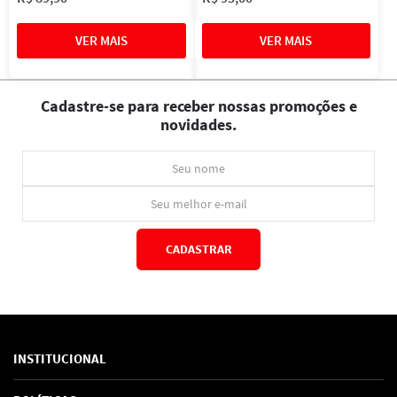
Cadastre-se para receber nossas promoções e
novidades.
CADASTRAR
*Ao concluir você aceitará nossos
termos de uso
e
política de privacidade.
INSTITUCIONAL
Sobre Nós