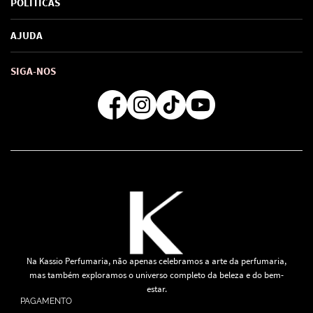
POLÍTICAS
Marcas
Política de Privacidade
AJUDA
SAC de marcas
Troca e Devoluções
Como comprar
Atendimento
Consultoras Loja Física
Formas de Pagamento
SIGA-NOS
Regra de Frete Grátis
Na Kassio Perfumaria, não apenas celebramos a arte da perfumaria,
mas também exploramos o universo completo da beleza e do bem-
estar.
PAGAMENTO