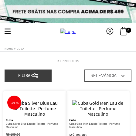
0
CUBA
31
PRODUTOS
FILTRAR
RELEVÂNCIA
-
19%
Cuba
Cuba
Cuba Silver Blue Eau de Toilette - Perfume
Cuba Gold Men Eau de Toilette - Perfume
Masculino
Masculino
R$
109
,
00
R$
89
,
90