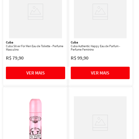
Cuba
Cuba
Cuba Silver For Men Eau de Toilette - Perfume
Cuba Authentic Happy Eau de Parfum -
Masculino
Perfume Feminino
R$
79
,
90
R$
99
,
90