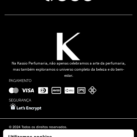
Na Kassio Perfumaria, não apenas celebramos a arte da perfumaria,
mas também exploramos o universo completo da beleza e do bem-
estar.
PAGAMENTO
SEGURANÇA
© 2024 Todos os direitos reservados.
KASSIO MOREIRA GRANADO LTDA | CNPJ: 11.647.490/0001-39
Rua Tapajós n° 481- Edifício B&B Business - 7° Andar - Vila Brasília -