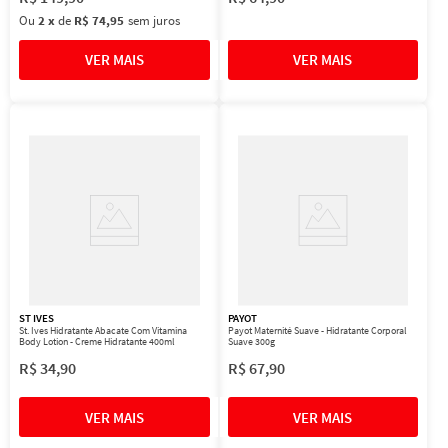
Ou
2
x
de
R$ 74,95
sem juros
ST IVES
PAYOT
St. Ives Hidratante Abacate Com Vitamina
Payot Maternité Suave - Hidratante Corporal
Body Lotion - Creme Hidratante 400ml
Suave 300g
R$
34
,
90
R$
67
,
90