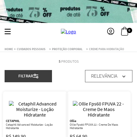
0
CUIDADOS PESSOAIS
PROTEÇÃO CORPORAL
CREME PARA HIDRATAÇÃO
5
PRODUTOS
FILTRAR
RELEVÂNCIA
CETAPHIL
Ollie
Cetaphil Advanced Moisturize - Loção
Ollie Fps60 FPUVA 22 - Creme De Maos
Hidratante
Hidratante
R$
149
,
90
R$
64
,
90