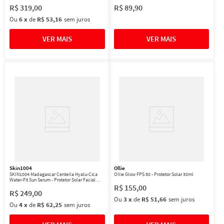
R$
319
,
00
R$
89
,
90
Ou
6
x
de
R$ 53,16
sem juros
Skin1004
Ollie
SKIN1004 Madagascar Centella Hyalu-Cica
Ollie Glow FPS 50 - Protetor Solar 30ml
Water-Fit Sun Serum - Protetor Solar Facial
50ml
R$
155
,
00
R$
249
,
00
Ou
3
x
de
R$ 51,66
sem juros
Ou
4
x
de
R$ 62,25
sem juros