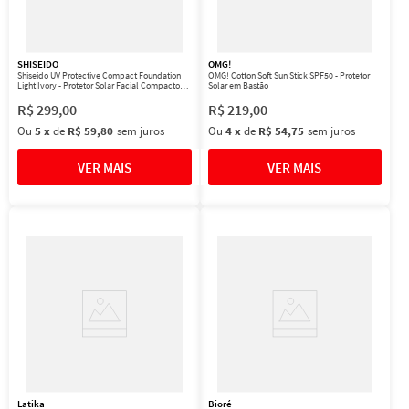
SHISEIDO
OMG!
Shiseido UV Protective Compact Foundation
OMG! Cotton Soft Sun Stick SPF50 - Protetor
Light Ivory - Protetor Solar Facial Compacto
Solar em Bastão
FPS 35 Refil 12g
R$
299
,
00
R$
219
,
00
Ou
5
x
de
R$ 59,80
sem juros
Ou
4
x
de
R$ 54,75
sem juros
Latika
Bioré