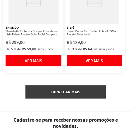
SHISEIDO
Bioré
Shiseido UV Protective Compact Foundation
Bioré UV Aqua Rich Protect Lotion FPS50 -
Light Beige - Protetor Solar Facial Compacto
Protetor Solar 70ml
FPS 35 Refil 12g
R$
299
,
00
R$
129
,
00
Ou
5
x
de
R$ 59,80
sem juros
Ou
2
x
de
R$ 64,50
sem juros
Cadastre-se para receber nossas promoções e
novidades.