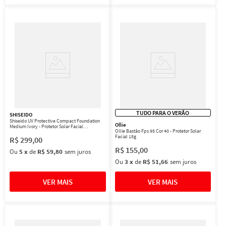
TUDO PARA O VERÃO
SHISEIDO
Shiseido UV Protective Compact Foundation
Ollie
Medium Ivory - Protetor Solar Facial
Ollie Bastão Fps 95 Cor 40 - Protetor Solar
Compacto FPS 35 Refil 12g
Facial 15g
R$
299
,
00
R$
155
,
00
Ou
5
x
de
R$ 59,80
sem juros
Ou
3
x
de
R$ 51,66
sem juros