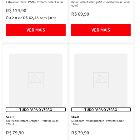
Latika Sun Stick FPS50 - Protetor Solar Facial
Bioré Perfect Milk Fps50 - Protetor Solar Facial
40ml
R$
124
,
90
R$
69
,
90
Ou
2
x
de
R$ 62,45
sem juros
TUDO PARA O VERÃO
TUDO PARA O VERÃO
Skelt
Skelt
Skelt com Instant Bronzer - Protetor Solar
Skelt com Instant Bronzer - Protetor Solar
170ml
170ml
R$
79
,
90
R$
79
,
90