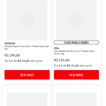
TUDO PARA O VERÃO
SHISEIDO
Shiseido Expert Clear Stick - Protetor Solar Spf
Ollie
50+
Ollie Bastão Fps 95 Cor 20 - Protetor Solar
Facial 15g
R$
299
,
00
R$
155
,
00
Ou
5
x
de
R$ 59,80
sem juros
Ou
3
x
de
R$ 51,66
sem juros