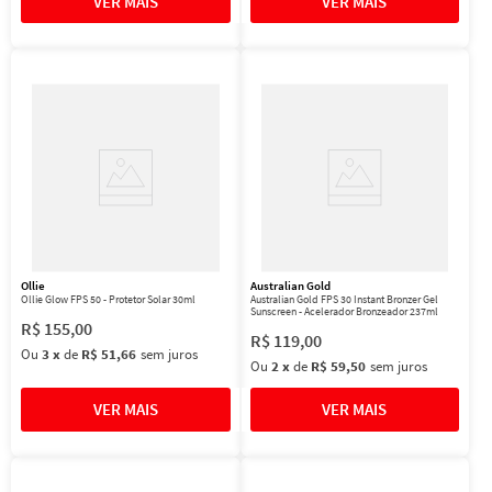
Ollie
Australian Gold
Ollie Glow FPS 50 - Protetor Solar 30ml
Australian Gold FPS 30 Instant Bronzer Gel
Sunscreen - Acelerador Bronzeador 237ml
R$
155
,
00
R$
119
,
00
Ou
3
x
de
R$ 51,66
sem juros
Ou
2
x
de
R$ 59,50
sem juros