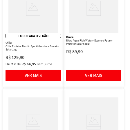
TUDO PARA O VERÃO
Bioré
Biore Aqua Rich Watery Essence Fps50 -
Ollie
Protetor Solar Facial
Ollie Protetor Bastão Fps 95 Incolor - Protetor
Solar 14g
R$
89
,
90
R$
129
,
90
Ou
2
x
de
R$ 64,95
sem juros