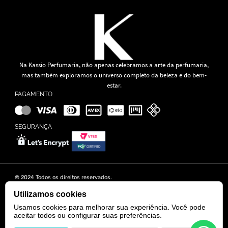
Na Kassio Perfumaria, não apenas celebramos a arte da perfumaria,
mas também exploramos o universo completo da beleza e do bem-
estar.
PAGAMENTO
SEGURANÇA
© 2024 Todos os direitos reservados.
KASSIO MOREIRA GRANADO LTDA | CNPJ: 11.647.490/0001-39
Rua Tapajós n° 481- Edifício B&B Business - 7° Andar - Vila Brasília -
Utilizamos cookies
Goiânia - GO
Usamos cookies para melhorar sua experiência. Você pode
aceitar todos ou configurar suas preferências.
POWERED BY
DEVELOPED BY