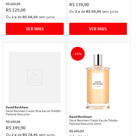
R$
139
,
90
R$
169
,
99
R$
129
,
00
Ou
2
x
de
R$ 69,95
sem juros
Ou
2
x
de
R$ 64,50
sem juros
-
24%
David Beckham
David Beckham Classic Blue Eau de Toilette -
Perfume Masculino
David Beckham
David Beckham Classic Eau de Toilette -
R$
199
,
00
Perfume Masculino 100ml
R$
149
,
90
R$
209
,
99
Ou
2
x
de
R$ 74,95
sem juros