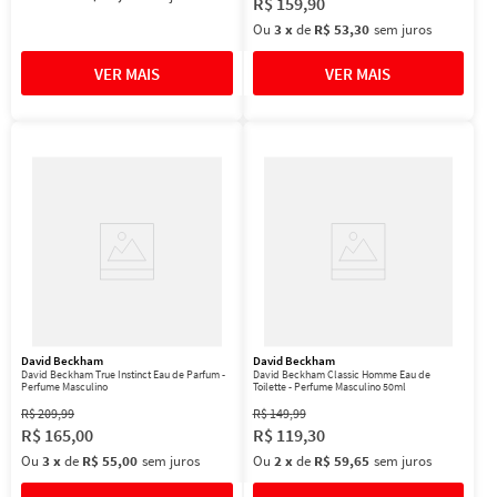
R$
159
,
90
Ou
3
x
de
R$ 53,30
sem juros
David Beckham
David Beckham
David Beckham True Instinct Eau de Parfum -
David Beckham Classic Homme Eau de
Perfume Masculino
Toilette - Perfume Masculino 50ml
R$
209
,
99
R$
149
,
99
R$
165
,
00
R$
119
,
30
Ou
3
x
de
R$ 55,00
sem juros
Ou
2
x
de
R$ 59,65
sem juros