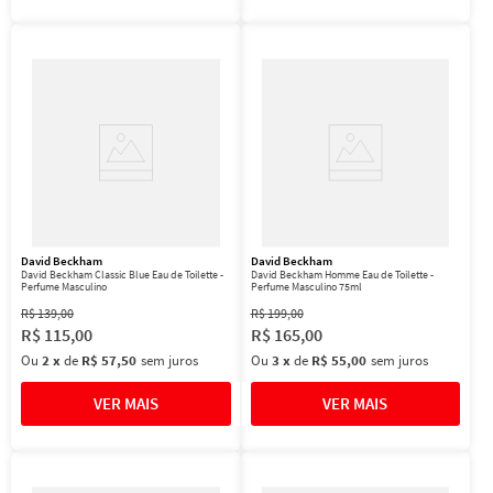
David Beckham
David Beckham
David Beckham Classic Blue Eau de Toilette -
David Beckham Homme Eau de Toilette -
Perfume Masculino
Perfume Masculino 75ml
R$
139
,
00
R$
199
,
00
R$
115
,
00
R$
165
,
00
Ou
2
x
de
R$ 57,50
sem juros
Ou
3
x
de
R$ 55,00
sem juros