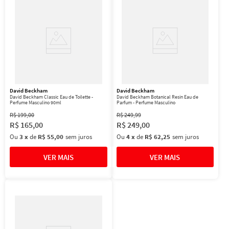
David Beckham
David Beckham
David Beckham Classic Eau de Toilette -
David Beckham Botanical Resin Eau de
Perfume Masculino 90ml
Parfum - Perfume Masculino
R$
199
,
00
R$
249
,
99
R$
165
,
00
R$
249
,
00
Ou
3
x
de
R$ 55,00
sem juros
Ou
4
x
de
R$ 62,25
sem juros