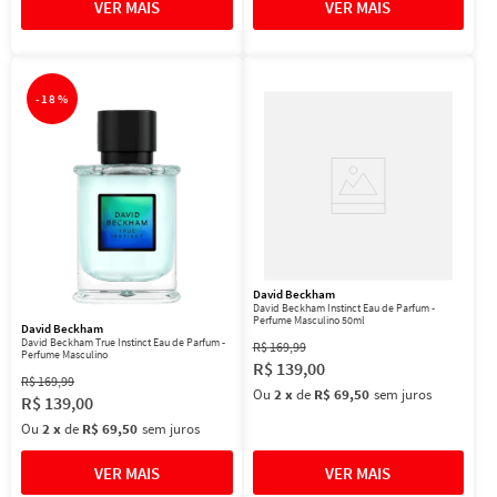
-
18%
David Beckham
David Beckham Instinct Eau de Parfum -
Perfume Masculino 50ml
David Beckham
David Beckham True Instinct Eau de Parfum -
R$
169
,
99
Perfume Masculino
R$
139
,
00
R$
169
,
99
Ou
2
x
de
R$ 69,50
sem juros
R$
139
,
00
Ou
2
x
de
R$ 69,50
sem juros