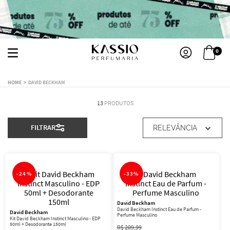
0
DAVID BECKHAM
13
PRODUTOS
FILTRAR
RELEVÂNCIA
-
24%
-
33%
David Beckham
David Beckham Instinct Eau de Parfum -
David Beckham
Perfume Masculino
Kit David Beckham Instinct Masculino - EDP
50ml + Desodorante 150ml
R$
209
,
99