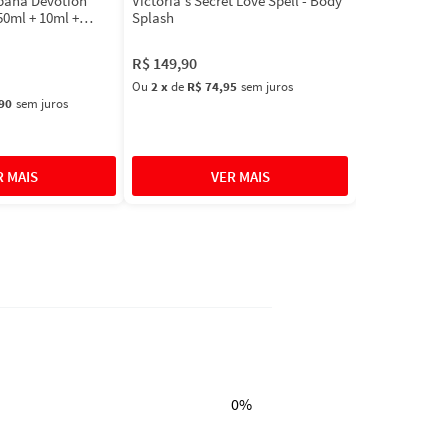
bbana Devotion
Victoria's Secret Love Spell - Body
50ml + 10ml +
Splash
R$
149
,
90
Ou
2
x
de
R$ 74,95
sem juros
90
sem juros
0%