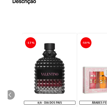
Descrição
-
17%
-
50%
8/8 - DIA DOS PAIS
ÁRABES FE