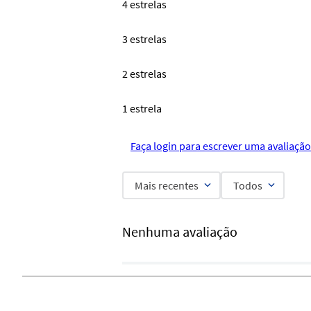
4 estrelas
3 estrelas
2 estrelas
1 estrela
Faça login para escrever uma avaliação
Mais recentes
Todos
Nenhuma avaliação