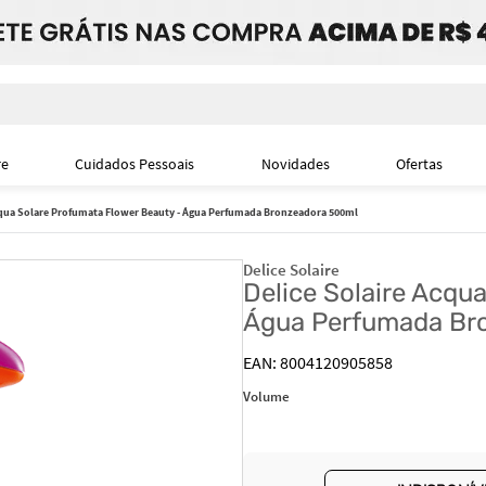
i
re
Cuidados Pessoais
Novidades
Ofertas
cqua Solare Profumata Flower Beauty - Água Perfumada Bronzeadora 500ml
Delice Solaire
Delice Solaire Acqu
Água Perfumada Br
8004120905858
Volume