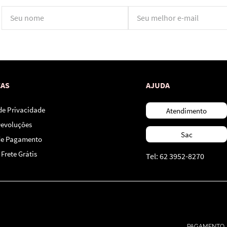
*Ao concluir você aceitará nossos
termos de uso
e
política de privacidade.
CAS
AJUDA
 de Privacidade
Atendimento
Devoluções
Sac
de Pagamento
Frete Grátis
Tel: 62 3952-8270
PAGAMENTO