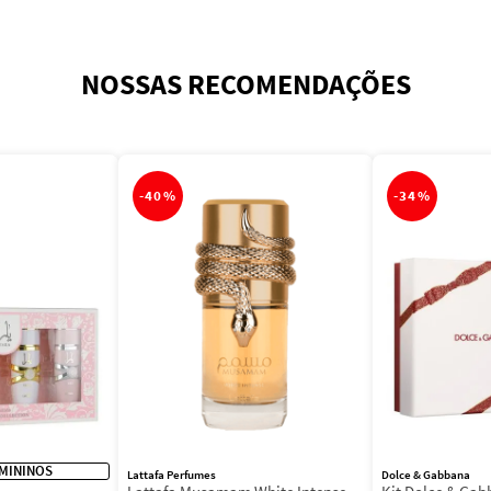
NOSSAS RECOMENDAÇÕES
-
40%
-
34%
MININOS
Lattafa Perfumes
Dolce & Gabbana