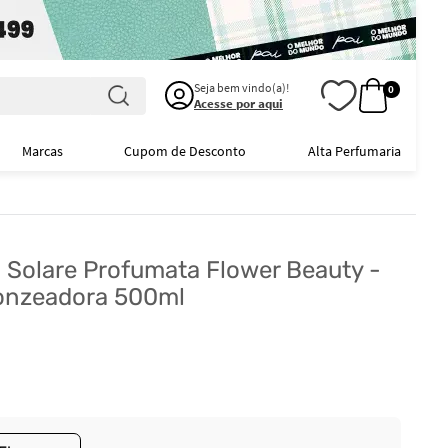
Seja bem vindo(a)!
0
Acesse por aqui
Marcas
Cupom de Desconto
Alta Perfumaria
a Solare Profumata Flower Beauty -
onzeadora 500ml