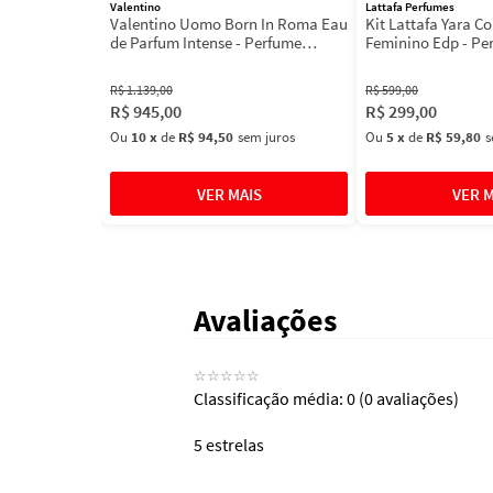
Valentino
Lattafa Perfumes
Valentino Uomo Born In Roma Eau
Kit Lattafa Yara Co
de Parfum Intense - Perfume
Feminino Edp - Pe
Masculino
R$
1
.
139
,
00
R$
599
,
00
R$
945
,
00
R$
299
,
00
Ou
10
x
de
R$ 94,50
sem juros
Ou
5
x
de
R$ 59,80
s
Avaliações
☆
☆
☆
☆
☆
Classificação média: 0
(0 avaliações)
5 estrelas