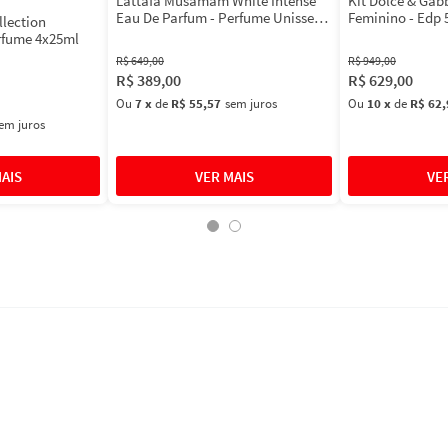
Lattafa Musamam White Intense
Kit Dolce & Ga
Eau De Parfum - Perfume Unissex
Feminino - Edp 
llection
100ml
Máscara 3ml
rfume 4x25ml
R$
649
,
00
R$
949
,
00
R$
389
,
00
R$
629
,
00
Ou
7
x
de
R$ 55,57
sem juros
Ou
10
x
de
R$ 62,
em juros