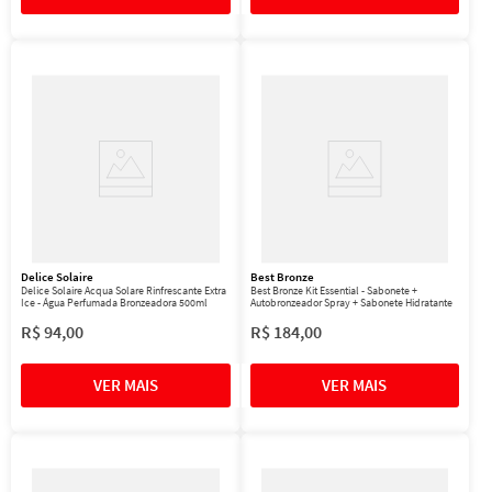
Delice Solaire
Best Bronze
Delice Solaire Acqua Solare Rinfrescante Extra
Best Bronze Kit Essential - Sabonete +
Ice - Água Perfumada Bronzeadora 500ml
Autobronzeador Spray + Sabonete Hidratante
R$
94
,
00
R$
184
,
00