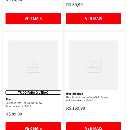
R$
89
,
90
TUDO PARA O VERÃO
Best Bronze
Best Bronze Bronze Sem Sol - Spray
Skelt
Autobronzeador 150ml
Skelt Express Red Carpet Glow -
Autobrozeador 150ml
R$
159
,
90
R$
89
,
90