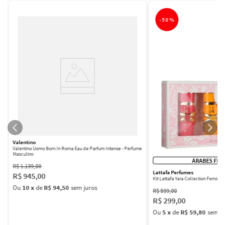
-
50%
Valentino
Valentino Uomo Born In Roma Eau de Parfum Intense - Perfume
Masculino
ÁRABES FEM
R$
1
.
139
,
00
Lattafa Perfumes
R$
945
,
00
Kit Lattafa Yara Collection Femini
Ou
10
x
de
R$ 94,50
sem juros
R$
599
,
00
R$
299
,
00
Ou
5
x
de
R$ 59,80
sem ju