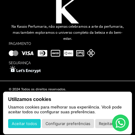
Na Kassio Perfumaria, não apenas celebramos a arte da perfumaria,
mas também exploramos o universo completo da beleza e do bem-
estar.
PAGAMENTO
SEGURANÇA
© 2024 Todos os direitos reservados.
KASSIO MOREIRA GRANADO LTDA | CNPJ: 11.647.490/0001-39
Rua Tapajós n° 481- Edifício B&B Business - 7° Andar - Vila Brasília -
Utilizamos cookies
Goiânia - GO
Usamos cookies para melhorar sua experiência. Você pode
aceitar todos ou configurar suas preferências.
POWERED BY
DEVELOPED BY
Aceitar todos
Configurar preferências
Rejeitar