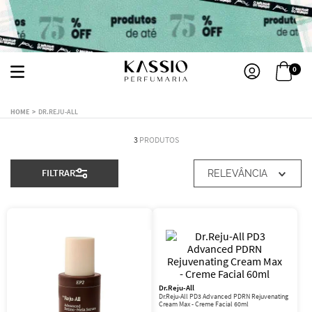
0
DR.REJU-ALL
3
PRODUTOS
FILTRAR
RELEVÂNCIA
Dr.Reju-All
Dr.Reju-All PD3 Advanced PDRN Rejuvenating
Cream Max - Creme Facial 60ml