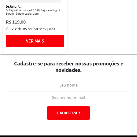
Dr.Reju-All
Dr.Reju-All Advanced PDRN Rejuvenating Lip
Serum - Sérum Labial 10ml
R$
119
,
00
Ou
2
x
de
R$ 59,50
sem juros
Cadastre-se para receber nossas promoções e
novidades.
CADASTRAR
*Ao concluir você aceitará nossos
termos de uso
e
política de privacidade.