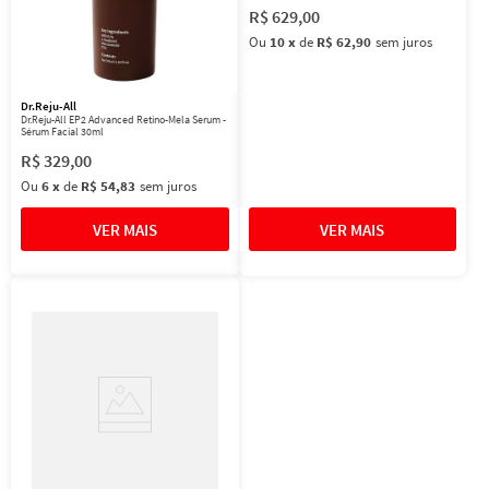
R$
629
,
00
Ou
10
x
de
R$ 62,90
sem juros
Dr.Reju-All
Dr.Reju-All EP2 Advanced Retino-Mela Serum -
Sérum Facial 30ml
R$
329
,
00
Ou
6
x
de
R$ 54,83
sem juros