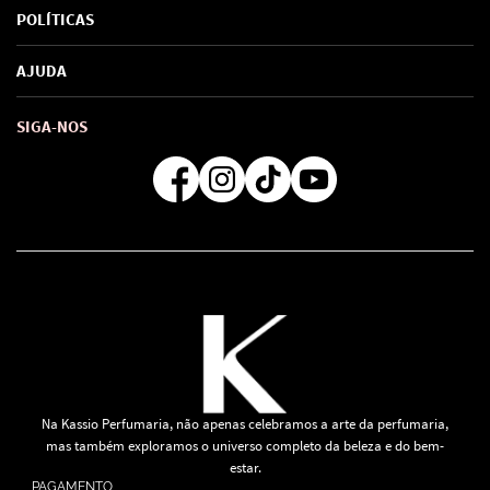
Sobre Nós
POLÍTICAS
Marcas
Política de Privacidade
AJUDA
SAC de marcas
Troca e Devoluções
Como comprar
Atendimento
Consultoras Loja Física
Formas de Pagamento
SIGA-NOS
Regra de Frete Grátis
Na Kassio Perfumaria, não apenas celebramos a arte da perfumaria,
mas também exploramos o universo completo da beleza e do bem-
estar.
PAGAMENTO