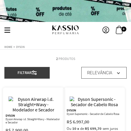
0
DYSON
2
PRODUTOS
FILTRAR
RELEVÂNCIA
DYSON
Dyson Supersonic - Secador de Cabelo Rosa
DYSON
Dyson Airwrap i.d. Straight+Wavy - Modelador
R$
6
.
997
,
00
e Secador
Ou
10
x
de
R$ 699,70
sem juros
R$
7
.
900
,
00