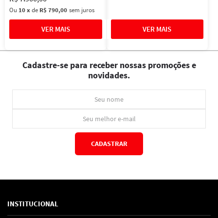
Ou
10
x
de
R$ 790,00
sem juros
Cadastre-se para receber nossas promoções e
novidades.
CADASTRAR
*Ao concluir você aceitará nossos
termos de uso
e
política de privacidade.
INSTITUCIONAL