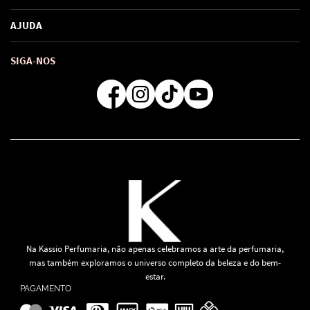
Marcas
Política de Privacidade
AJUDA
SAC de marcas
Troca e Devoluções
Como comprar
Atendimento
Consultoras Loja Física
Formas de Pagamento
SIGA-NOS
Regra de Frete Grátis
Na Kassio Perfumaria, não apenas celebramos a arte da perfumaria,
mas também exploramos o universo completo da beleza e do bem-
estar.
PAGAMENTO