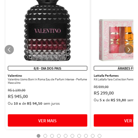
8/8 - DIA DOS PAIS
ÁRABES FEM
Valentino
Lattafa Perfumes
Valentino Uomo Born In Roma Eau de Parfum Intense - Perfume
Kit Lattafa Yara Collection Femini
Masculino
R$
599
,
00
R$
1
.
139
,
00
R$
299
,
00
R$
945
,
00
Ou
5
x
de
R$ 59,80
sem ju
Ou
10
x
de
R$ 94,50
sem juros