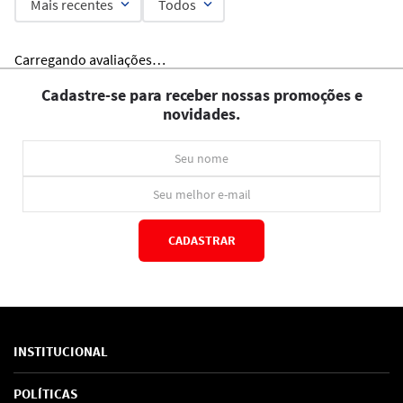
Mais recentes
Todos
Carregando avaliações…
Cadastre-se para receber nossas promoções e
novidades.
CADASTRAR
*Ao concluir você aceitará nossos
termos de uso
e
política de privacidade.
INSTITUCIONAL
Sobre Nós
POLÍTICAS