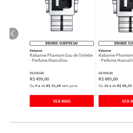
BRINDE SURPRESA!
BRINDE SU
Rabanne
Rabanne
Rabanne Phantom Eau de Toilette
Rabanne Phantom 
- Perfume Masculino
- Perfume Masculi
R$
599
,
00
R$
999
,
00
R$
499
,
00
R$
885
,
00
Ou
9
x
de
R$ 55,44
sem juros
Ou
10
x
de
R$ 88,50