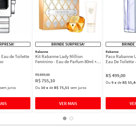
RPRESA!
BRINDE SURPRESA!
BRINDE
Rabanne
Rabanne
Eau de Toilette
Kit Rabanne Lady Million
Paco Rabanne U
no
Feminino - Eau de Parfum 80ml +
Eau De Toilette 
BL 100ml
Masculino 100m
R$
839
,
00
R$
499
,
00
R$
755
,
10
Ou
9
x
de
R$ 55,4
sem juros
Ou
10
x
de
R$ 75,51
sem juros