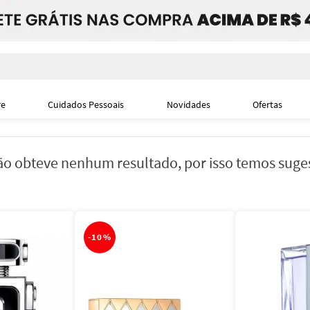
i
re
Cuidados Pessoais
Novidades
Ofertas
o obteve nenhum resultado, por isso temos suge
-
10%