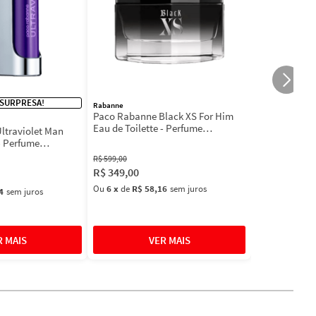
 SURPRESA!
Rabanne
Paco Rabanne Black XS For Him
Eau de Toilette - Perfume
ltraviolet Man
Masculino
- Perfume
l
R$
599
,
00
R$
349
,
00
Ou
6
x
de
R$ 58,16
sem juros
4
sem juros