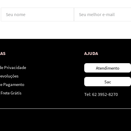
*Ao concluir você aceitará nossos
termos de uso
e
política de privacidade.
CAS
AJUDA
 de Privacidade
Atendimento
Devoluções
Sac
de Pagamento
Frete Grátis
Tel: 62 3952-8270