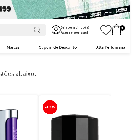
Seja bem vindo(a)!
0
Acesse por aqui
Marcas
Cupom de Desconto
Alta Perfumaria
stões abaixo:
-
42%