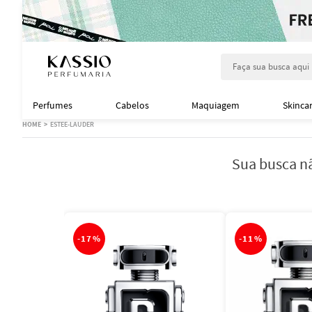
Faça sua busca aqu
Perfumes
Cabelos
Maquiagem
Skinca
ESTEE-LAUDER
Sua busca nã
-
17%
-
11%