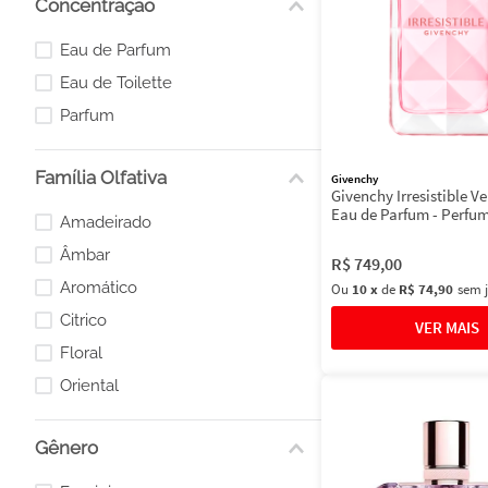
Concentração
Parfum
Frutado
Eau de Parfum
Fougère
Eau de Toilette
Parfum
Família Olfativa
Givenchy
Givenchy Irresistible Ve
Eau de Parfum - Perfu
Amadeirado
Feminino 80ml
Âmbar
R$
749
,
00
Aromático
Ou
10
x
de
R$ 74,90
sem 
Citrico
Floral
Oriental
Gênero