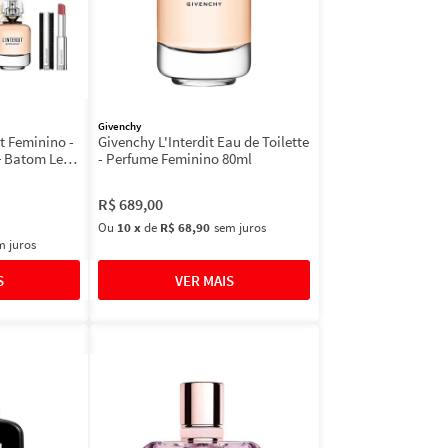
Givenchy
it Feminino -
Givenchy L'Interdit Eau de Toilette
+ Batom Le
- Perfume Feminino 80ml
7g
R$
689
,
00
Ou
10
x
de
R$ 68,90
sem juros
m juros