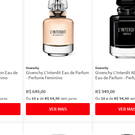
Givenchy
Givenchy
on Eau de
Givenchy L'Interdit Eau de Parfum
Givenchy L'Interdit A
nino
- Perfume Feminino
Eau de Parfum - Per
Feminino 80ml
R$
649
,
00
R$
949
,
00
juros
Ou
10
x
de
R$ 64,90
sem juros
Ou
10
x
de
R$ 94,90
se