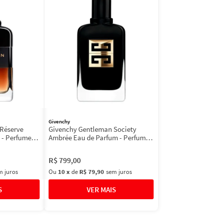
Givenchy
Réserve
Givenchy Gentleman Society
 - Perfume
Ambrée Eau de Parfum - Perfume
Masculino
R$
799
,
00
m juros
Ou
10
x
de
R$ 79,90
sem juros