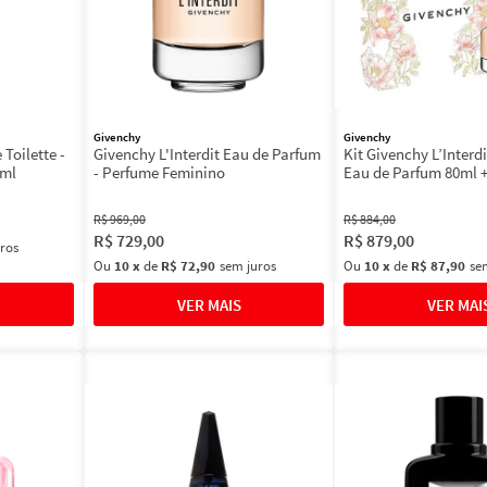
Givenchy
Givenchy
Toilette -
Givenchy L'Interdit Eau de Parfum
Kit Givenchy L’Interd
0ml
- Perfume Feminino
Eau de Parfum 80ml 
Rouge Satin N111 2,
R$
969
,
00
R$
884
,
00
R$
729
,
00
R$
879
,
00
ros
Ou
10
x
de
R$ 72,90
sem juros
Ou
10
x
de
R$ 87,90
se