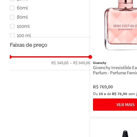
60ml
80ml
100ml
100 ml
Faixas de preço
Kit
R$ 349,00
–
R$ 949,00
Givenchy
Givenchy Irresistible E
Parfum - Perfume Femi
R$
769
,
00
Ou
10
x
de
R$ 76,90
sem 