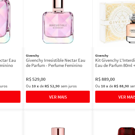
Givenchy
Givenchy
ectar Eau
Givenchy Irresistible Nectar Eau
Kit Givenchy L'Interd
eminino
de Parfum - Perfume Feminino
Eau de Parfum 80ml 
R$
529
,
00
R$
889
,
00
juros
Ou
10
x
de
R$ 52,90
sem juros
Ou
10
x
de
R$ 88,90
se