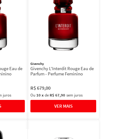
Givenchy
Rouge Eau de
Givenchy L'Interdit Rouge Eau de
minino
Parfum - Perfume Feminino
R$
679
,
00
m juros
Ou
10
x
de
R$ 67,90
sem juros