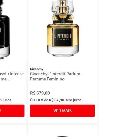
Givenchy
bsolu Intense
Givenchy L'Interdit Parfum -
fume
Perfume Feminino
R$
679
,
00
m juros
Ou
10
x
de
R$ 67,90
sem juros