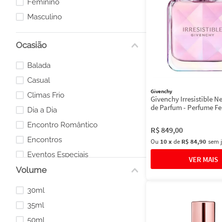
Feminino
Masculino
Ocasião
Balada
Casual
Givenchy
Climas Frio
Givenchy Irresistible N
de Parfum - Perfume F
Dia a Dia
Encontro Romântico
R$
849
,
00
Encontros
Ou
10
x
de
R$ 84,90
sem 
Eventos Especiais
Volume
Eventos Esportivos
Eventos Formais
30ml
inverno
35ml
50ml