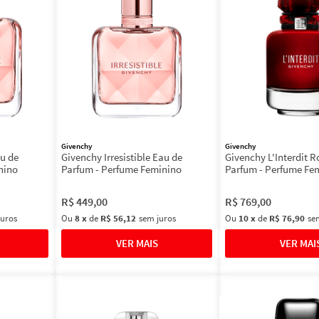
Givenchy
Givenchy
au de
Givenchy Irresistible Eau de
Givenchy L'Interdit 
nino
Parfum - Perfume Feminino
Parfum - Perfume Fe
R$
449
,
00
R$
769
,
00
juros
Ou
8
x
de
R$ 56,12
sem juros
Ou
10
x
de
R$ 76,90
se