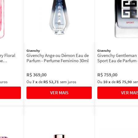
Givenchy
Givenchy
ry Floral
Givenchy Ange ou Démon Eau de
Givenchy Gentleman 
me
Parfum - Perfume Feminino 30ml
Sport Eau de Parfum 
Masculino 100ml
R$
369
,
00
R$
759
,
00
juros
Ou
7
x
de
R$ 52,71
sem juros
Ou
10
x
de
R$ 75,90
se