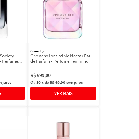
Givenchy
Society
Givenchy Irresistible Nectar Eau
- Perfume
de Parfum - Perfume Feminino
R$
699
,
00
m juros
Ou
10
x
de
R$ 69,90
sem juros