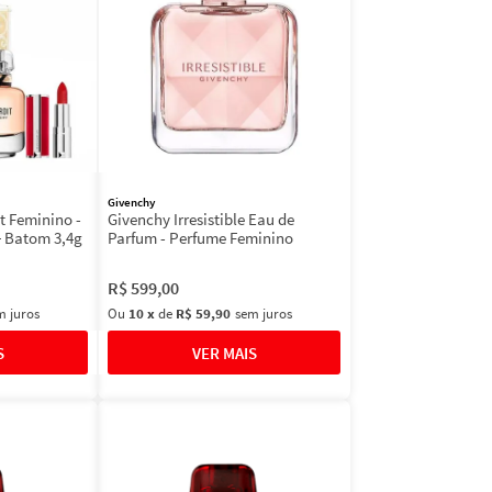
Givenchy
it Feminino -
Givenchy Irresistible Eau de
+ Batom 3,4g
Parfum - Perfume Feminino
R$
599
,
00
m juros
Ou
10
x
de
R$ 59,90
sem juros