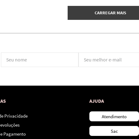
*Ao concluir você aceitará nossos
termos de uso
e
política de privacidade.
CAS
AJUDA
 de Privacidade
Atendimento
Devoluções
Sac
de Pagamento