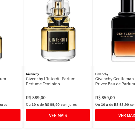
Givenchy
Givenchy
fum -
Givenchy L'Interdit Parfum -
Givenchy Gentleman 
Perfume Feminino
Privée Eau de Parfum
Masculino
R$
889
,
00
R$
859
,
00
juros
Ou
10
x
de
R$ 88,90
sem juros
Ou
10
x
de
R$ 85,90
se