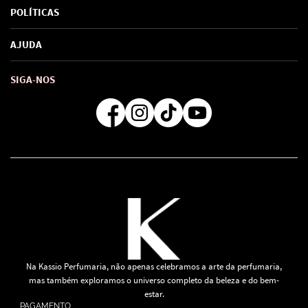
Sobre Nós
POLÍTICAS
Marcas
Política de Privacidade
AJUDA
SAC de marcas
Troca e Devoluções
Como comprar
Atendimento
Consultoras Loja Física
Formas de Pagamento
SIGA-NOS
Regra de Frete Grátis
Na Kassio Perfumaria, não apenas celebramos a arte da perfumaria,
mas também exploramos o universo completo da beleza e do bem-
estar.
PAGAMENTO