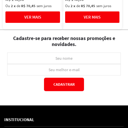
Ou
2
x
de
R$ 70,45
sem juros
Ou
2
x
de
R$ 70,45
sem juros
Cadastre-se para receber nossas promoções e
novidades.
CADASTRAR
*Ao concluir você aceitará nossos
termos de uso
e
política de privacidade.
INSTITUCIONAL