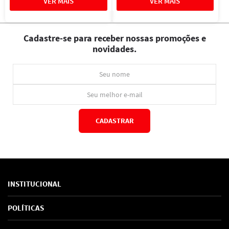
Cadastre-se para receber nossas promoções e
novidades.
CADASTRAR
*Ao concluir você aceitará nossos
termos de uso
e
política de privacidade.
INSTITUCIONAL
Sobre Nós
POLÍTICAS
Marcas
Política de Privacidade