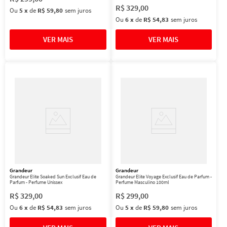
R$
329
,
00
Ou
5
x
de
R$ 59,80
sem juros
Ou
6
x
de
R$ 54,83
sem juros
Grandeur
Grandeur
Grandeur Elite Soaked Sun Exclusif Eau de
Grandeur Elite Voyage Exclusif Eau de Parfum -
Parfum - Perfume Unissex
Perfume Masculino 100ml
R$
329
,
00
R$
299
,
00
Ou
6
x
de
R$ 54,83
sem juros
Ou
5
x
de
R$ 59,80
sem juros