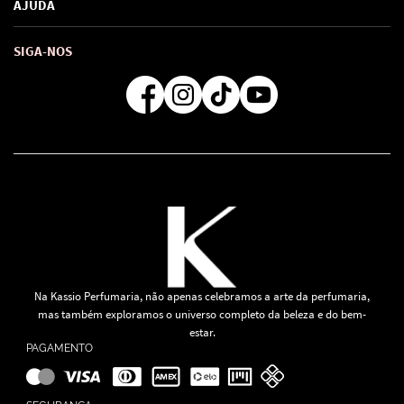
AJUDA
SAC de marcas
Troca e Devoluções
Como comprar
Atendimento
Consultoras Loja Física
Formas de Pagamento
SIGA-NOS
Regra de Frete Grátis
Na Kassio Perfumaria, não apenas celebramos a arte da perfumaria,
mas também exploramos o universo completo da beleza e do bem-
estar.
PAGAMENTO