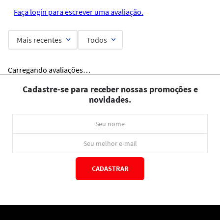
Faça login para escrever uma avaliação.
Mais recentes
Todos
Carregando avaliações…
Cadastre-se para receber nossas promoções e
novidades.
CADASTRAR
*Ao concluir você aceitará nossos
termos de uso
e
política de privacidade.