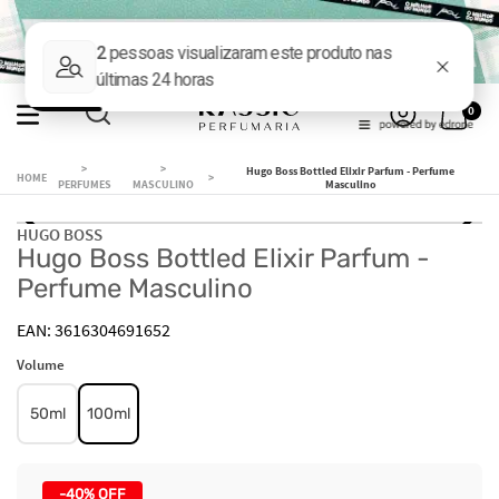
0
Hugo Boss Bottled Elixir Parfum - Perfume
PERFUMES
MASCULINO
Masculino
HUGO BOSS
Hugo Boss Bottled Elixir Parfum -
Perfume Masculino
3616304691652
Volume
50ml
100ml
-
40%
OFF