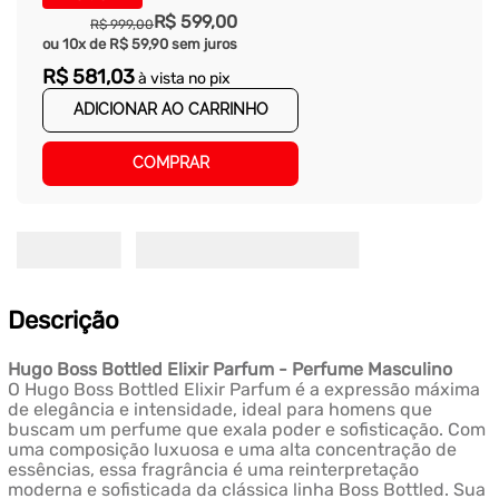
R$
599
,
00
R$
999
,
00
ou
10
x de
R$
59
,
90
sem juros
R$
581
,
03
à vista no pix
ADICIONAR AO CARRINHO
COMPRAR
Descrição
Hugo Boss Bottled Elixir Parfum - Perfume Masculino
O Hugo Boss Bottled Elixir Parfum é a expressão máxima
de elegância e intensidade, ideal para homens que
buscam um perfume que exala poder e sofisticação. Com
uma composição luxuosa e uma alta concentração de
essências, essa fragrância é uma reinterpretação
moderna e sofisticada da clássica linha Boss Bottled. Sua