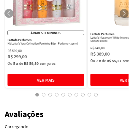
ÁRABES FEMININOS
Lattafa Perfumes
Lattafa Musamam White Intense Ea
Lattafa Perfumes
Unissex 100ml
Kit Lattafa Yara Collection Feminino Edp - Perfume 4x25ml
R$
649
,
00
R$
599
,
00
R$
389
,
00
R$
299
,
00
Ou
7
x
de
R$ 55,57
sem ju
Ou
5
x
de
R$ 59,80
sem juros
Avaliações
Carregando…