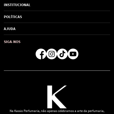
INSTITUCIONAL
Sobre Nós
POLÍTICAS
Marcas
Política de Privacidade
AJUDA
SAC de marcas
Troca e Devoluções
Como comprar
Atendimento
Consultoras Loja Física
Formas de Pagamento
SIGA-NOS
Regra de Frete Grátis
Na Kassio Perfumaria, não apenas celebramos a arte da perfumaria,