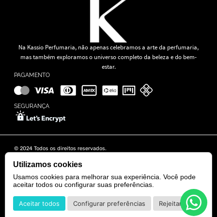
Na Kassio Perfumaria, não apenas celebramos a arte da perfumaria,
mas também exploramos o universo completo da beleza e do bem-
estar.
PAGAMENTO
SEGURANÇA
© 2024 Todos os direitos reservados.
KASSIO MOREIRA GRANADO LTDA | CNPJ: 11.647.490/0001-39
Rua Tapajós n° 481- Edifício B&B Business - 7° Andar - Vila Brasília -
Utilizamos cookies
Goiânia - GO
Usamos cookies para melhorar sua experiência. Você pode
aceitar todos ou configurar suas preferências.
POWERED BY
DEVELOPED BY
Aceitar todos
Configurar preferências
Rejeitar