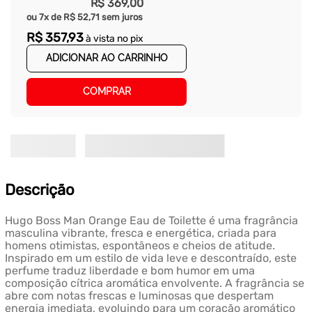
R$
369
,
00
ou
7
x de
R$
52
,
71
sem juros
R$
357
,
93
à vista no pix
ADICIONAR AO CARRINHO
COMPRAR
Descrição
Hugo Boss Man Orange Eau de Toilette é uma fragrância
masculina vibrante, fresca e energética, criada para
homens otimistas, espontâneos e cheios de atitude.
Inspirado em um estilo de vida leve e descontraído, este
perfume traduz liberdade e bom humor em uma
composição cítrica aromática envolvente. A fragrância se
abre com notas frescas e luminosas que despertam
energia imediata, evoluindo para um coração aromático