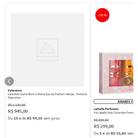
-
50%
Valentino
Valentino Uomo Born In Roma Eau de Parfum Intense - Perfume
Masculino
ÁRABES FEM
R$
1
.
139
,
00
Lattafa Perfumes
R$
945
,
00
Kit Lattafa Yara Collection Femini
Ou
10
x
de
R$ 94,50
sem juros
R$
599
,
00
R$
299
,
00
Ou
5
x
de
R$ 59,80
sem ju