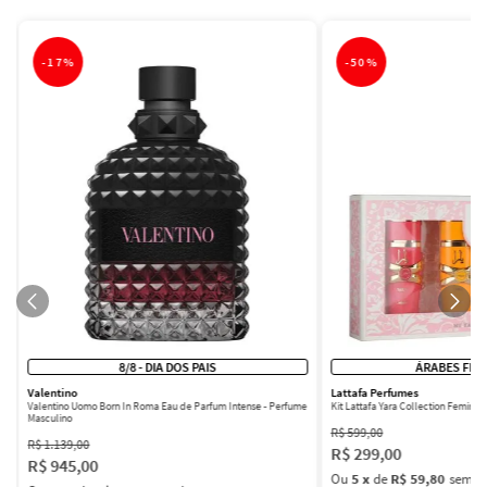
-
17%
-
50%
8/8 - DIA DOS PAIS
ÁRABES FEM
Valentino
Lattafa Perfumes
Valentino Uomo Born In Roma Eau de Parfum Intense - Perfume
Kit Lattafa Yara Collection Femini
Masculino
R$
599
,
00
R$
1
.
139
,
00
R$
299
,
00
R$
945
,
00
Ou
5
x
de
R$ 59,80
sem ju