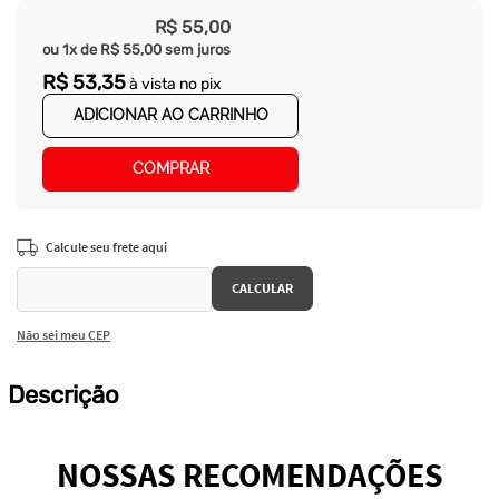
R$
55
,
00
ou
1
x de
R$
55
,
00
sem juros
R$
53
,
35
à vista no pix
ADICIONAR AO CARRINHO
COMPRAR
Não sei meu CEP
Descrição
NOSSAS RECOMENDAÇÕES