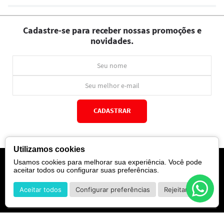
Cadastre-se para receber nossas promoções e
novidades.
CADASTRAR
*Ao concluir você aceitará nossos
termos de uso
e
política de privacidade.
Utilizamos cookies
Usamos cookies para melhorar sua experiência. Você pode
aceitar todos ou configurar suas preferências.
INSTITUCIONAL
Aceitar todos
Configurar preferências
Rejeitar
Sobre Nós
POLÍTICAS
Marcas
Política de Privacidade
AJUDA
SAC de marcas