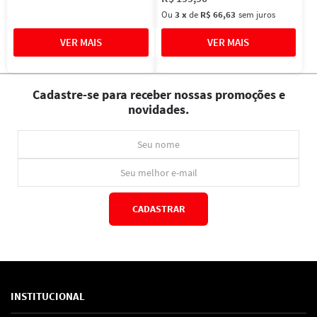
Ou
3
x
de
R$ 66,63
sem juros
Cadastre-se para receber nossas promoções e
novidades.
CADASTRAR
*Ao concluir você aceitará nossos
termos de uso
e
política de privacidade.
INSTITUCIONAL