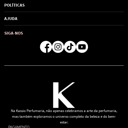
Sobre Nós
POLÍTICAS
Marcas
Política de Privacidade
AJUDA
SAC de marcas
Troca e Devoluções
Como comprar
Atendimento
Consultoras Loja Física
Formas de Pagamento
SIGA-NOS
Regra de Frete Grátis
Na Kassio Perfumaria, não apenas celebramos a arte da perfumaria,
mas também exploramos o universo completo da beleza e do bem-
estar.
PAGAMENTO