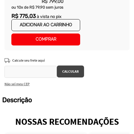
R$
799
,
00
ou
10
x de
R$
79
,
90
sem juros
R$
775
,
03
à vista no pix
ADICIONAR AO CARRINHO
COMPRAR
Não sei meu CEP
Descrição
NOSSAS RECOMENDAÇÕES