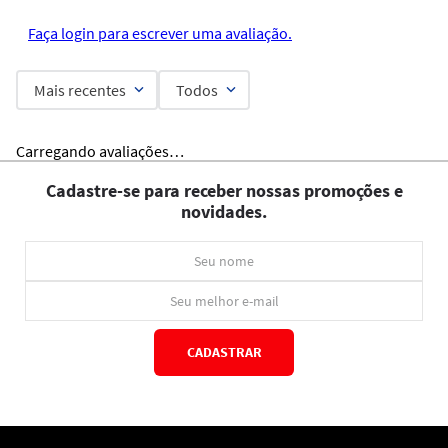
Faça login para escrever uma avaliação.
Mais recentes
Todos
Carregando avaliações…
Cadastre-se para receber nossas promoções e
novidades.
CADASTRAR
*Ao concluir você aceitará nossos
termos de uso
e
política de privacidade.