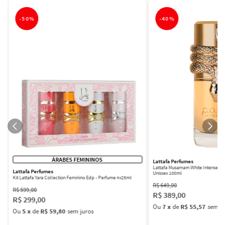
-
50%
-
40%
ÁRABES FEMININOS
Lattafa Perfumes
Lattafa Musamam White Intense Ea
Lattafa Perfumes
Unissex 100ml
Kit Lattafa Yara Collection Feminino Edp - Perfume 4x25ml
R$
649
,
00
R$
599
,
00
R$
389
,
00
R$
299
,
00
Ou
7
x
de
R$ 55,57
sem ju
Ou
5
x
de
R$ 59,80
sem juros