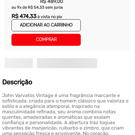
R$
489
,
00
ou
9
x de
R$
54
,
33
sem juros
R$
474
,
33
à vista no pix
ADICIONAR AO CARRINHO
COMPRAR
Descrição
John Varvatos Vintage é uma fragrância marcante e
sofisticada, criada para o homem clássico que valoriza o
estilo e a elegância atemporal. Inspirado na
masculinidade refinada, seu aroma combina notas
quentes, amadeiradas e aromáticas que exalam
confiança e personalidade. A abertura traz toques
vibrantes de manjericão, ruibarbo e zimbro, que criam
uma sensação fresca e envolvente. No coração,