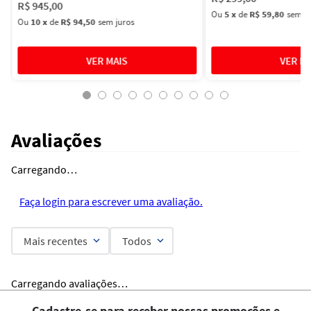
R$
945
,
00
Ou
5
x
de
R$ 59,80
sem ju
Ou
10
x
de
R$ 94,50
sem juros
Avaliações
Carregando…
Faça login para escrever uma avaliação.
Mais recentes
Todos
Carregando avaliações…
Cadastre-se para receber nossas promoções e