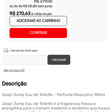
R$
279
,
00
ou
5
x de
R$
55
,
80
sem juros
R$
270
,
63
à vista no pix
ADICIONAR AO CARRINHO
COMPRAR
Não sei meu CEP
Descrição
Joop! Jump Eau de Toilette - Perfume Masculino 100ml
Joop! Jump Eau de Toilette é a fragrância fresca e
energética para o homem moderno e dinâmico que busca