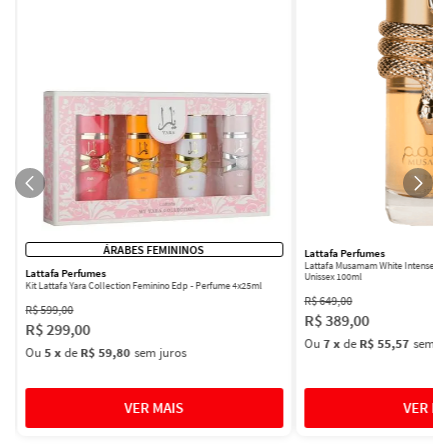
ÁRABES FEMININOS
Lattafa Perfumes
Lattafa Musamam White Intense Ea
Lattafa Perfumes
Unissex 100ml
Kit Lattafa Yara Collection Feminino Edp - Perfume 4x25ml
R$
649
,
00
R$
599
,
00
R$
389
,
00
R$
299
,
00
Ou
7
x
de
R$ 55,57
sem ju
Ou
5
x
de
R$ 59,80
sem juros