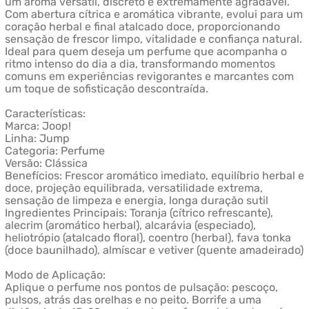
um aroma versátil, discreto e extremamente agradável.
Com abertura cítrica e aromática vibrante, evolui para um
coração herbal e final atalcado doce, proporcionando
sensação de frescor limpo, vitalidade e confiança natural.
Ideal para quem deseja um perfume que acompanha o
ritmo intenso do dia a dia, transformando momentos
comuns em experiências revigorantes e marcantes com
um toque de sofisticação descontraída.
Características:
Marca: Joop!
Linha: Jump
Categoria: Perfume
Versão: Clássica
Benefícios: Frescor aromático imediato, equilíbrio herbal e
doce, projeção equilibrada, versatilidade extrema,
sensação de limpeza e energia, longa duração sutil
Ingredientes Principais: Toranja (cítrico refrescante),
alecrim (aromático herbal), alcarávia (especiado),
heliotrópio (atalcado floral), coentro (herbal), fava tonka
(doce baunilhado), almíscar e vetiver (quente amadeirado)
Modo de Aplicação:
Aplique o perfume nos pontos de pulsação: pescoço,
pulsos, atrás das orelhas e no peito. Borrife a uma