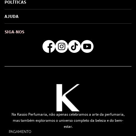
POLÍTICAS
Marcas
Política de Privacidade
AJUDA
SAC de marcas
Troca e Devoluções
Como comprar
Atendimento
Consultoras Loja Física
Formas de Pagamento
SIGA-NOS
Regra de Frete Grátis
Na Kassio Perfumaria, não apenas celebramos a arte da perfumaria,
mas também exploramos o universo completo da beleza e do bem-
estar.
PAGAMENTO