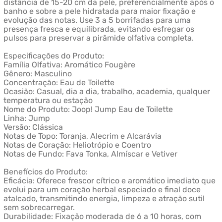
distância de 15-20 cm da pele, preferencialmente após o
banho e sobre a pele hidratada para maior fixação e
evolução das notas. Use 3 a 5 borrifadas para uma
presença fresca e equilibrada, evitando esfregar os
pulsos para preservar a pirâmide olfativa completa.
Especificações do Produto:
Família Olfativa: Aromático Fougère
Gênero: Masculino
Concentração: Eau de Toilette
Ocasião: Casual, dia a dia, trabalho, academia, qualquer
temperatura ou estação
Nome do Produto: Joop! Jump Eau de Toilette
Linha: Jump
Versão: Clássica
Notas de Topo: Toranja, Alecrim e Alcarávia
Notas de Coração: Heliotrópio e Coentro
Notas de Fundo: Fava Tonka, Almíscar e Vetiver
Benefícios do Produto:
Eficácia: Oferece frescor cítrico e aromático imediato que
evolui para um coração herbal especiado e final doce
atalcado, transmitindo energia, limpeza e atração sutil
sem sobrecarregar.
Durabilidade: Fixação moderada de 6 a 10 horas, com