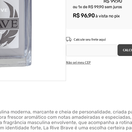
R$
99
,
90
ou
1
x de
R$
99
,
90
sem juros
R$
96
,
90
à vista no pix
Não sei meu CEP
sculina moderna, marcante e cheia de personalidade, criad
libra frescor aromático com notas amadeiradas e especiadas
uma fragrância masculina envolvente, que acompanha a rotin
 identidade forte, La Rive Brave é uma escolha certeira pa