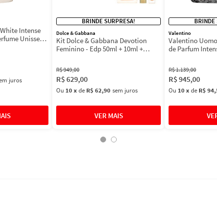
BRINDE SURPRESA!
BRINDE
White Intense
Dolce & Gabbana
Valentino
erfume Unissex
Kit Dolce & Gabbana Devotion
Valentino Uomo
Feminino - Edp 50ml + 10ml +
de Parfum Inten
Máscara 3ml
Masculino
R$
949
,
00
R$
1
.
139
,
00
R$
629
,
00
R$
945
,
00
em juros
Ou
10
x
de
R$ 62,90
sem juros
Ou
10
x
de
R$ 94,