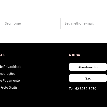
*Ao concluir você aceitará nossos
termos de uso
e
política de privacidade.
CAS
AJUDA
 de Privacidade
Atendimento
Devoluções
Sac
de Pagamento
Frete Grátis
Tel: 62 3952-8270