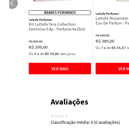
ÁRABES FEMININOS
Lattafa Perfumes
Lattafa Musamam 
Lattafa Perfumes
Eau De Parfum - P
Kit Lattafa Yara Collection
100ml
Feminino Edp - Perfume 4x25ml
R$
649
,
00
R$
389
,
00
R$
599
,
00
R$
299
,
00
Ou
7
x
de
R$ 55,57
s
Ou
5
x
de
R$ 59,80
sem juros
Avaliações
☆
☆
☆
☆
☆
Classificação média: 0
(0 avaliações)