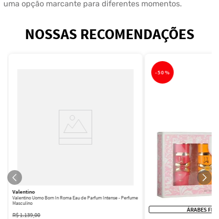
uma opção marcante para diferentes momentos.
NOSSAS RECOMENDAÇÕES
-
50%
Valentino
Valentino Uomo Born In Roma Eau de Parfum Intense - Perfume
Masculino
ÁRABES FEM
R$
1
.
139
,
00