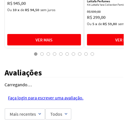
Lattafa Perfumes
R$
945
,
00
Kit Lattafa Yara Collection Femini
Ou
10
x
de
R$ 94,50
sem juros
R$
599
,
00
R$
299
,
00
Ou
5
x
de
R$ 59,80
sem ju
Avaliações
Carregando…
Faça login para escrever uma avaliação.
Mais recentes
Todos