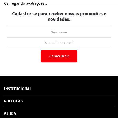
Carregando avaliações…
Cadastre-se para receber nossas promoções e
novidades.
CADASTRAR
*Ao concluir você aceitará nossos
termos de uso
e
política de privacidade.
INSTITUCIONAL
Sobre Nós
POLÍTICAS
Marcas
Política de Privacidade
AJUDA
SAC de marcas