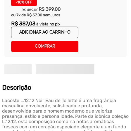
-
18%
OFF
R$
399
,
00
R$
489
,
00
ou
7
x de
R$
57
,
00
sem juros
R$
387
,
03
à vista no pix
ADICIONAR AO CARRINHO
COMPRAR
Descrição
Lacoste L.12.12 Noir Eau de Toilette é uma fragrância
masculina envolvente, sofisticada e profunda,
desenvolvida para o homem moderno que valoriza
presença, estilo e personalidade. Parte da icônica coleção
L.12.12, esta composição combina notas aromáticas
frescas com um coração especiado elegante e um fundo