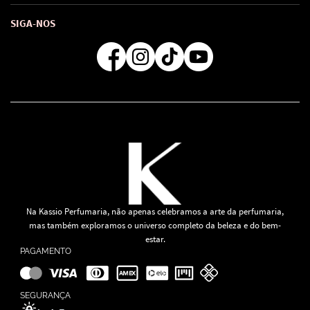
Troca e Devoluções
Como comprar
Atendimento
Consultoras Loja Física
Formas de Pagamento
SIGA-NOS
Regra de Frete Grátis
Na Kassio Perfumaria, não apenas celebramos a arte da perfumaria,
mas também exploramos o universo completo da beleza e do bem-
estar.
PAGAMENTO
SEGURANÇA