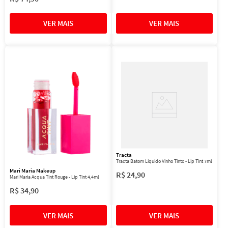
Tracta
Tracta Batom Líquido Vinho Tinto - Lip Tint 7ml
Mari Maria Makeup
R$
24
,
90
Mari Maria Acqua Tint Rouge - Lip Tint 4,4ml
R$
34
,
90