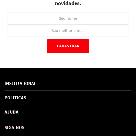
novidades.
CADASTRAR
*Ao concluir você aceitará nossos
termos de uso
e
política de privacidade.
INSTITUCIONAL
Sobre Nós
POLÍTICAS
Marcas
Política de Privacidade
AJUDA
SAC de marcas
Troca e Devoluções
Como comprar
Atendimento
Consultoras Loja Física
Formas de Pagamento
SIGA-NOS
Regra de Frete Grátis