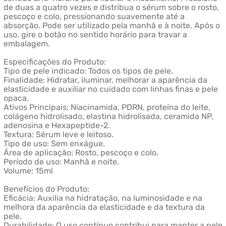
de duas a quatro vezes e distribua o sérum sobre o rosto,
pescoço e colo, pressionando suavemente até a
absorção. Pode ser utilizado pela manhã e à noite. Após o
uso, gire o botão no sentido horário para travar a
embalagem.
Especificações do Produto:
Tipo de pele indicado: Todos os tipos de pele.
Finalidade: Hidratar, iluminar, melhorar a aparência da
elasticidade e auxiliar no cuidado com linhas finas e pele
opaca.
Ativos Principais: Niacinamida, PDRN, proteína do leite,
colágeno hidrolisado, elastina hidrolisada, ceramida NP,
adenosina e Hexapeptide-2.
Textura: Sérum leve e leitoso.
Tipo de uso: Sem enxágue.
Área de aplicação: Rosto, pescoço e colo.
Período de uso: Manhã e noite.
Volume: 15ml
Benefícios do Produto:
Eficácia: Auxilia na hidratação, na luminosidade e na
melhora da aparência da elasticidade e da textura da
pele.
Durabilidade: O uso contínuo contribui para manter a pele