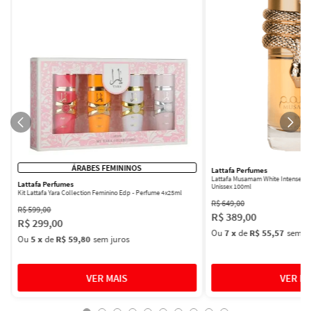
ÁRABES FEMININOS
Lattafa Perfumes
Lattafa Musamam White Intense Ea
Lattafa Perfumes
Unissex 100ml
Kit Lattafa Yara Collection Feminino Edp - Perfume 4x25ml
R$
649
,
00
R$
599
,
00
R$
389
,
00
R$
299
,
00
Ou
7
x
de
R$ 55,57
sem ju
Ou
5
x
de
R$ 59,80
sem juros