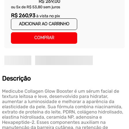
R$
269
,
00
ou
5
x de
R$
53
,
80
sem juros
R$
260
,
93
à vista no pix
ADICIONAR AO CARRINHO
COMPRAR
Descrição
Medicube Collagen Glow Booster é um sérum facial de
textura leitosa e leve, desenvolvido para hidratar,
aumentar a luminosidade e melhorar a aparência da
elasticidade da pele. Sua fórmula combina niacinamida,
extrato de proteína do leite, PDRN, colágeno hidrolisado,
elastina hidrolisada, ceramida NP, adenosina e
Hexapeptide-2. Esses componentes auxiliam na
manutenção da barreira cutânea, na retenção de