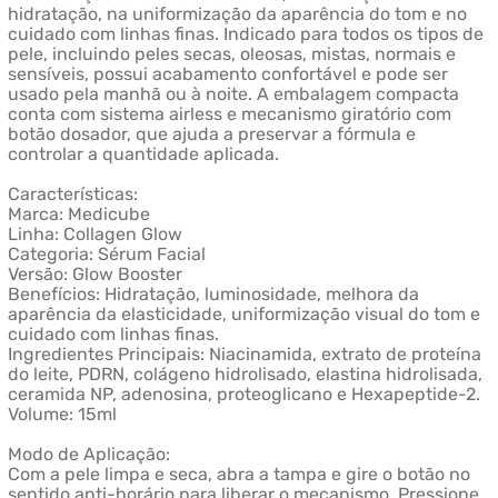
hidratação, na uniformização da aparência do tom e no
cuidado com linhas finas. Indicado para todos os tipos de
pele, incluindo peles secas, oleosas, mistas, normais e
sensíveis, possui acabamento confortável e pode ser
usado pela manhã ou à noite. A embalagem compacta
conta com sistema airless e mecanismo giratório com
botão dosador, que ajuda a preservar a fórmula e
controlar a quantidade aplicada.
Características:
Marca: Medicube
Linha: Collagen Glow
Categoria: Sérum Facial
Versão: Glow Booster
Benefícios: Hidratação, luminosidade, melhora da
aparência da elasticidade, uniformização visual do tom e
cuidado com linhas finas.
Ingredientes Principais: Niacinamida, extrato de proteína
do leite, PDRN, colágeno hidrolisado, elastina hidrolisada,
ceramida NP, adenosina, proteoglicano e Hexapeptide-2.
Volume: 15ml
Modo de Aplicação:
Com a pele limpa e seca, abra a tampa e gire o botão no
sentido anti-horário para liberar o mecanismo. Pressione