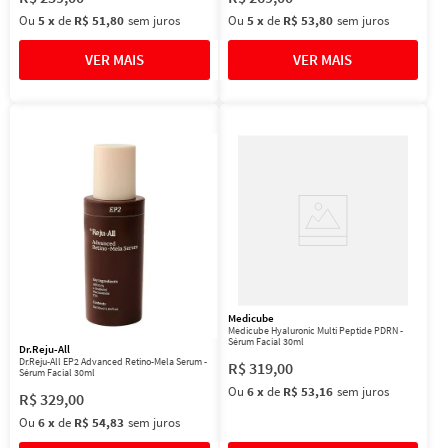
Ou
5
x
de
R$ 51,80
sem juros
Ou
5
x
de
R$ 53,80
sem juros
Medicube
Medicube Hyaluronic Multi Peptide PDRN -
Sérum Facial 30ml
Dr.Reju-All
Dr.Reju-All EP2 Advanced Retino-Mela Serum -
R$
319
,
00
Sérum Facial 30ml
Ou
6
x
de
R$ 53,16
sem juros
R$
329
,
00
Ou
6
x
de
R$ 54,83
sem juros