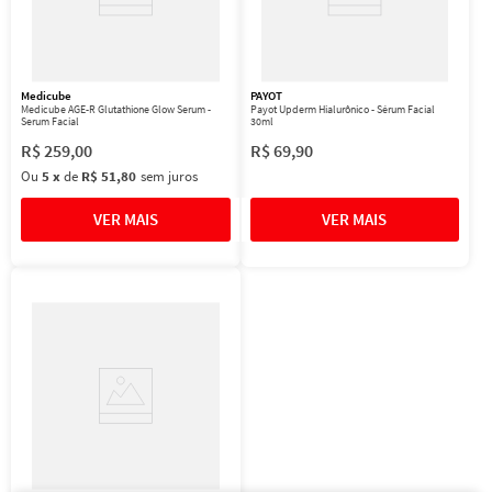
Medicube
PAYOT
Medicube AGE-R Glutathione Glow Serum -
Payot Upderm Hialurônico - Sérum Facial
Serum Facial
30ml
R$
259
,
00
R$
69
,
90
Ou
5
x
de
R$ 51,80
sem juros