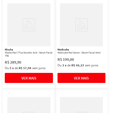
Missha
Medicube
Missha Vita C Plus Ascorbic Acid - Sérum Facial
Medicube Red Serum - Sérum Facial 30ml
15g
R$
199
,
00
R$
289
,
90
Ou
3
x
de
R$ 66,33
sem juros
Ou
5
x
de
R$ 57,98
sem juros