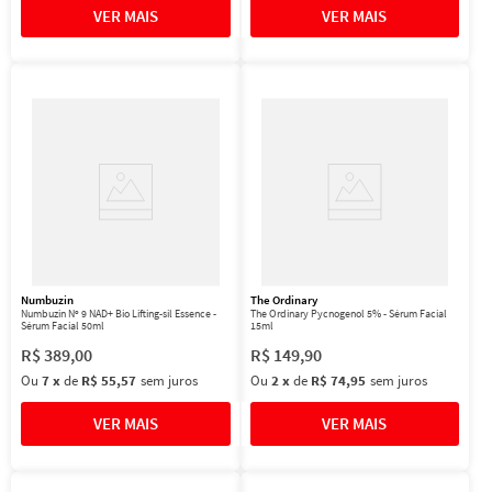
Numbuzin
The Ordinary
Numbuzin Nº 9 NAD+ Bio Lifting-sil Essence -
The Ordinary Pycnogenol 5% - Sérum Facial
Sérum Facial 50ml
15ml
R$
389
,
00
R$
149
,
90
Ou
7
x
de
R$ 55,57
sem juros
Ou
2
x
de
R$ 74,95
sem juros