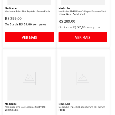
Medicube
Medicube
Medicube Pdrn Pink Peptide - Serum Facial
Medicube PDRN Pink Collagen Exosome Shot
2000 - Sérum Facial 30ml
R$
299
,
00
R$
289
,
00
Ou
5
x
de
R$ 59,80
sem juros
Ou
5
x
de
R$ 57,80
sem juros
Medicube
Medicube
Medicube One Day Exosome Shot 7500 -
Medicube Triple Collagen Serum 4.0 - Sérum
Sérum Facial
Facial