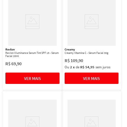
Revlon
Creamy
Revlon Illuminance Serum Tint SPF 15 - Sérum
Creamy Vitamina C - Sérum Facial 30g
Facial 28ml
R$
109
,
90
R$
69
,
90
Ou
2
x
de
R$ 54,95
sem juros