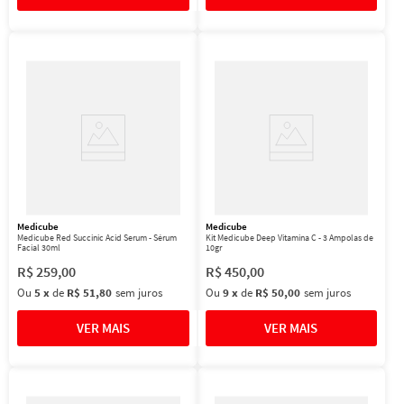
Medicube
Medicube
Medicube Red Succinic Acid Serum - Sérum
Kit Medicube Deep Vitamina C - 3 Ampolas de
Facial 30ml
10gr
R$
259
,
00
R$
450
,
00
Ou
5
x
de
R$ 51,80
sem juros
Ou
9
x
de
R$ 50,00
sem juros