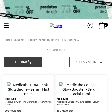
0
SKINCARE
HIDRATAÇÃO E NUTRIÇÃO
SÉRUM FACIAL
23
PRODUTOS
FILTRAR
RELEVÂNCIA
Medicube
Medicube
Medicube PDRN Pink Glutathione - Sérum Mist
Medicube Collagen Glow Booster - Sérum
100ml
Facial 15ml
R$
259
,
00
R$
269
,
00