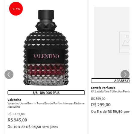
-
17%
ÁRABES FEM
Lattafa Perfumes
Kit Lattafa Yara Collection Femini
8/8 - DIA DOS PAIS
R$
599
,
00
Valentino
R$
299
,
00
Valentino Uomo Born In Roma Eau de Parfum Intense - Perfume
Masculino
Ou
5
x
de
R$ 59,80
sem ju
R$
1
.
139
,
00
R$
945
,
00
Ou
10
x
de
R$ 94,50
sem juros