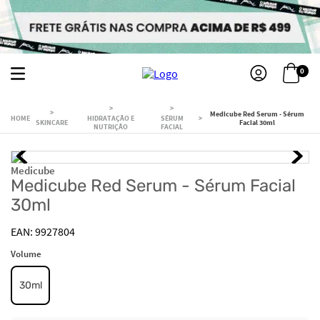
0
Medicube Red Serum - Sérum
HIDRATAÇÃO E
SÉRUM
SKINCARE
Facial 30ml
NUTRIÇÃO
FACIAL
Medicube
Medicube Red Serum - Sérum Facial
30ml
9927804
Volume
30ml