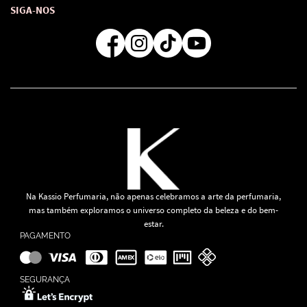
Atendimento
Consultoras Loja Física
Formas de Pagamento
SIGA-NOS
Regra de Frete Grátis
Na Kassio Perfumaria, não apenas celebramos a arte da perfumaria,
mas também exploramos o universo completo da beleza e do bem-
estar.
PAGAMENTO
SEGURANÇA