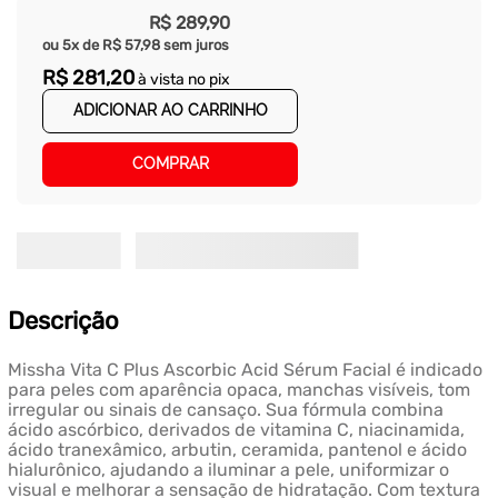
R$
289
,
90
ou
5
x de
R$
57
,
98
sem juros
R$
281
,
20
à vista no pix
ADICIONAR AO CARRINHO
COMPRAR
Descrição
Missha Vita C Plus Ascorbic Acid Sérum Facial é indicado
para peles com aparência opaca, manchas visíveis, tom
irregular ou sinais de cansaço. Sua fórmula combina
ácido ascórbico, derivados de vitamina C, niacinamida,
ácido tranexâmico, arbutin, ceramida, pantenol e ácido
hialurônico, ajudando a iluminar a pele, uniformizar o
visual e melhorar a sensação de hidratação. Com textura