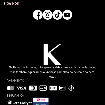
Atendimento
Consultoras Loja Física
Formas de Pagamento
SIGA-NOS
Regra de Frete Grátis
Na Kassio Perfumaria, não apenas celebramos a arte da perfumaria,
mas também exploramos o universo completo da beleza e do bem-
estar.
PAGAMENTO
SEGURANÇA