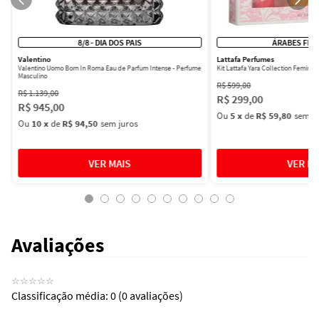
8/8 - DIA DOS PAIS
ÁRABES FEM
Valentino
Lattafa Perfumes
Valentino Uomo Born In Roma Eau de Parfum Intense - Perfume
Kit Lattafa Yara Collection Femini
Masculino
R$
599
,
00
R$
1
.
139
,
00
R$
299
,
00
R$
945
,
00
Ou
5
x
de
R$ 59,80
sem ju
Ou
10
x
de
R$ 94,50
sem juros
Avaliações
☆
☆
☆
☆
☆
Classificação média: 0
(0 avaliações)