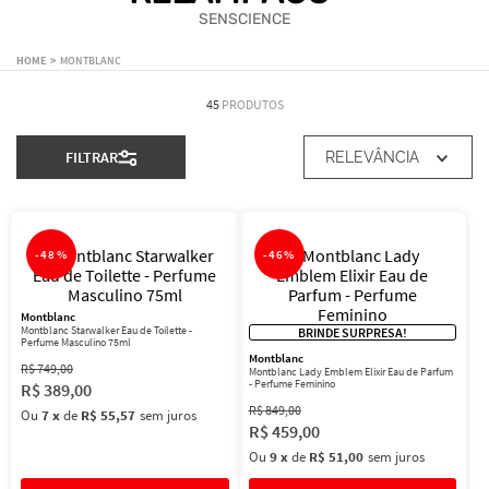
SENSCIENCE
MONTBLANC
45
PRODUTOS
FILTRAR
RELEVÂNCIA
-
48%
-
46%
Montblanc
Montblanc Starwalker Eau de Toilette -
BRINDE SURPRESA!
Perfume Masculino 75ml
Montblanc
R$
749
,
00
Montblanc Lady Emblem Elixir Eau de Parfum
- Perfume Feminino
R$
389
,
00
R$
849
,
00
Ou
7
x
de
R$ 55,57
sem juros
R$
459
,
00
Ou
9
x
de
R$ 51,00
sem juros