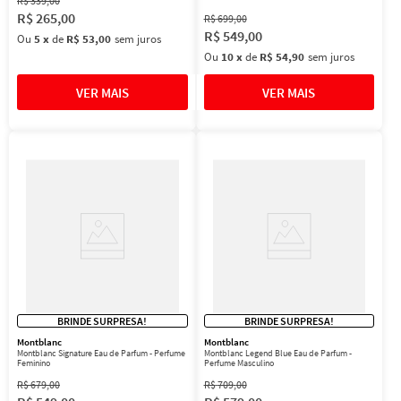
R$
339
,
00
R$
265
,
00
R$
699
,
00
R$
549
,
00
Ou
5
x
de
R$ 53,00
sem juros
Ou
10
x
de
R$ 54,90
sem juros
BRINDE SURPRESA!
BRINDE SURPRESA!
Montblanc
Montblanc
Montblanc Signature Eau de Parfum - Perfume
Montblanc Legend Blue Eau de Parfum -
Feminino
Perfume Masculino
R$
679
,
00
R$
709
,
00