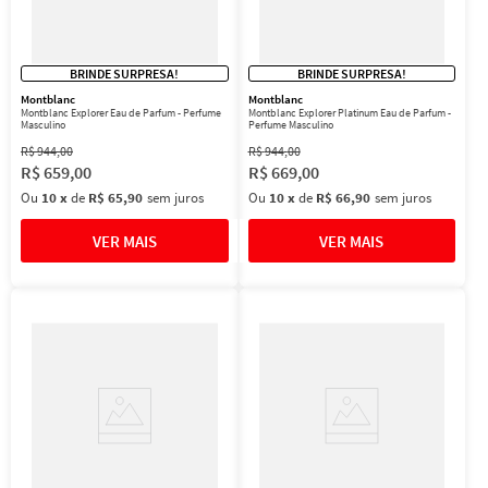
BRINDE SURPRESA!
BRINDE SURPRESA!
Montblanc
Montblanc
Montblanc Explorer Eau de Parfum - Perfume
Montblanc Explorer Platinum Eau de Parfum -
Masculino
Perfume Masculino
R$
944
,
00
R$
944
,
00
R$
659
,
00
R$
669
,
00
Ou
10
x
de
R$ 65,90
sem juros
Ou
10
x
de
R$ 66,90
sem juros