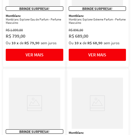
BRINDE SURPRESA!
BRINDE SURPRESA!
Montblanc
Montblanc
Montblanc Explorer Eau de Parfum - Perfume
Montblanc Explorer Extreme Parfum - Perfume
Masculino
Masculino
R$
1
.
099
,
00
R$
896
,
00
R$
799
,
00
R$
689
,
00
Ou
10
x
de
R$ 79,90
sem juros
Ou
10
x
de
R$ 68,90
sem juros
BRINDE SURPRESA!
Montblanc