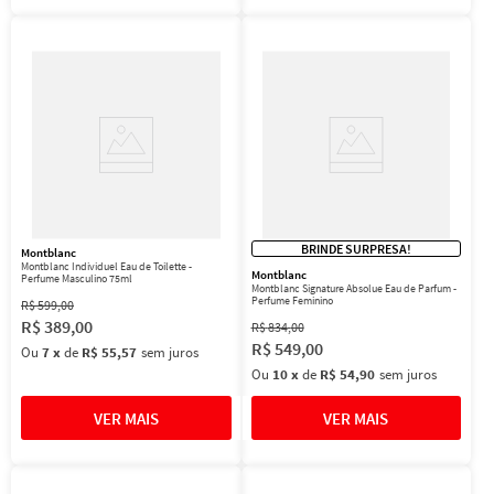
BRINDE SURPRESA!
Montblanc
Montblanc Individuel Eau de Toilette -
Montblanc
Perfume Masculino 75ml
Montblanc Signature Absolue Eau de Parfum -
Perfume Feminino
R$
599
,
00
R$
389
,
00
R$
834
,
00
R$
549
,
00
Ou
7
x
de
R$ 55,57
sem juros
Ou
10
x
de
R$ 54,90
sem juros