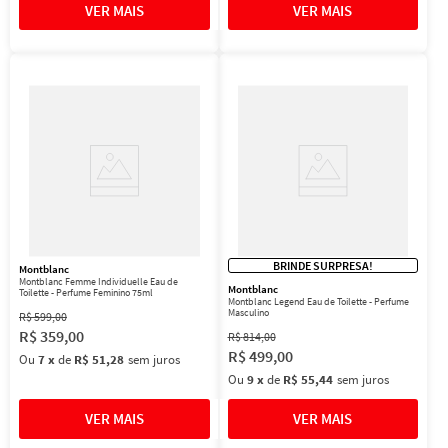
BRINDE SURPRESA!
Montblanc
Montblanc Femme Individuelle Eau de
Montblanc
Toilette - Perfume Feminino 75ml
Montblanc Legend Eau de Toilette - Perfume
Masculino
R$
599
,
00
R$
359
,
00
R$
814
,
00
R$
499
,
00
Ou
7
x
de
R$ 51,28
sem juros
Ou
9
x
de
R$ 55,44
sem juros