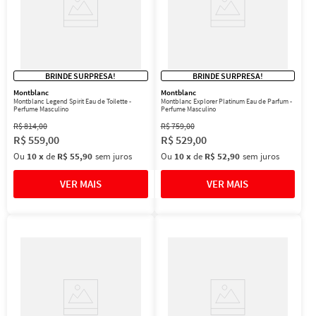
BRINDE SURPRESA!
BRINDE SURPRESA!
Montblanc
Montblanc
Montblanc Legend Spirit Eau de Toilette -
Montblanc Explorer Platinum Eau de Parfum -
Perfume Masculino
Perfume Masculino
R$
814
,
00
R$
759
,
00
R$
559
,
00
R$
529
,
00
Ou
10
x
de
R$ 55,90
sem juros
Ou
10
x
de
R$ 52,90
sem juros