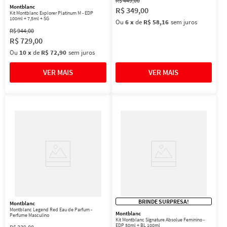
R$
449
,
00
Montblanc
R$
349
,
00
Kit Montblanc Explorer Platinum M - EDP
100ml + 7,5ml + SG
Ou
6
x
de
R$ 58,16
sem juros
R$
944
,
00
R$
729
,
00
Ou
10
x
de
R$ 72,90
sem juros
BRINDE SURPRESA!
Montblanc
Montblanc Legend Red Eau de Parfum -
Montblanc
Perfume Masculino
Kit Montblanc Signature Absolue Feminino -
EDP 50ml + BL 100ml