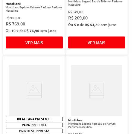
Montblanc Legend Eau de Toilette - Perfume
Montblanc
Masculino
Montblanc Explorer Extreme Parfum - Perfume
Masculino
R$
349
,
00
R$
269
,
00
R$
999
,
00
R$
769
,
00
Ou
5
x
de
R$ 53,80
sem juros
Ou
10
x
de
R$ 76,90
sem juros
IDEAL PARA PRESENTE
Montblanc
Montblanc Legend Red Eau de Parfum -
PARA PRESENTE
Perfume Masculino
BRINDE SURPRESA!