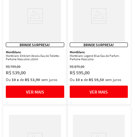
BRINDE SURPRESA!
BRINDE SURPRESA!
Montblanc
Montblanc
Montblanc Emblem Absolu Eau de Toilette -
Montblanc Legend Blue Eau de Parfum -
Perfume Masculino 100ml
Perfume Masculino
R$
799
,
00
R$
879
,
00
R$
539
,
00
R$
595
,
00
Ou
10
x
de
R$ 53,90
sem juros
Ou
10
x
de
R$ 59,50
sem juros