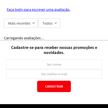
Faça login para escrever uma avaliação.
Mais recentes
Todos
Carregando avaliações…
Cadastre-se para receber nossas promoções e
novidades.
CADASTRAR
*Ao concluir você aceitará nossos
termos de uso
e
política de privacidade.