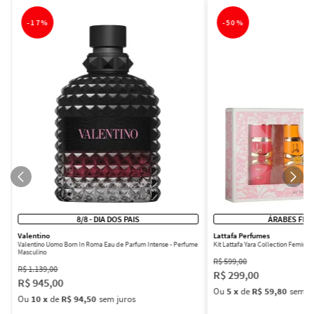
-
17%
-
50%
8/8 - DIA DOS PAIS
ÁRABES FEM
Valentino
Lattafa Perfumes
Valentino Uomo Born In Roma Eau de Parfum Intense - Perfume
Kit Lattafa Yara Collection Femini
Masculino
R$
599
,
00
R$
1
.
139
,
00
R$
299
,
00
R$
945
,
00
Ou
5
x
de
R$ 59,80
sem ju
Ou
10
x
de
R$ 94,50
sem juros