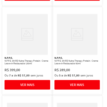
N.P.P.E.
N.P.P.E.
N.P.P.E. SH-RD Nutra-Therapy Protein - Creme
N.P.P.E. SH-RD Nutra-Therapy Protein - Creme
Leave-in Restaurador 150ml
Leave-in Restaurador 80ml
R$
399
,
00
R$
289
,
00
Ou
7
x
de
R$ 57,00
sem juros
Ou
5
x
de
R$ 57,80
sem juros