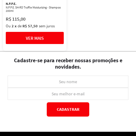
N.P.P.E.
N.P.P.E. SH-RD Truffle Moisturizing - Shampoo
200ml
R$
115
,
00
Ou
2
x
de
R$ 57,50
sem juros
Cadastre-se para receber nossas promoções e
novidades.
CADASTRAR
*Ao concluir você aceitará nossos
termos de uso
e
política de privacidade.