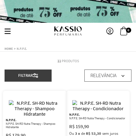
0
N.P.P.E.
11
PRODUTOS
FILTRAR
RELEVÂNCIA
N.P.P.E.
N.P.P.E. SH-RD Nutra Therapy - Condicionador
N.P.P.E.
N.P.P.E. SH-RD Nutra Therapy - Shampoo
R$
159
,
90
Hidratante
Ou
3
x
de
R$ 53,30
sem juros
R$
179
,
90