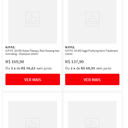
N.P.P.E.
N.P.P.E.
N.P.P.E. SH-RD Nutra-Therapy Red Ginseng Hair
N.P.P.E. SH-RD Sage Purifying Semi-Treatment
Activating - Shampoo 200ml
200ml
R$
169
,
90
R$
137
,
90
Ou
3
x
de
R$ 56,63
sem juros
Ou
2
x
de
R$ 68,95
sem juros