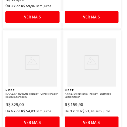
Ou
3
x
de
R$ 59,96
sem juros
N.P.P.E.
N.P.P.E.
N.P.P.E. SH-RD Nutra Therapy - Condicionador
N.P.P.E. SH-RD Nutra Therapy - Shampoo
Restaurador 500ml
Suplementar
R$
329
,
00
R$
159
,
90
Ou
6
x
de
R$ 54,83
sem juros
Ou
3
x
de
R$ 53,30
sem juros