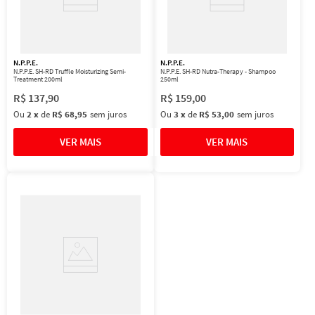
N.P.P.E.
N.P.P.E.
N.P.P.E. SH-RD Truffle Moisturizing Semi-
N.P.P.E. SH-RD Nutra-Therapy - Shampoo
Treatment 200ml
250ml
R$
137
,
90
R$
159
,
00
Ou
2
x
de
R$ 68,95
sem juros
Ou
3
x
de
R$ 53,00
sem juros