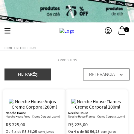
0
NEECHE HOUSE
7
PRODUTOS
FILTRAR
RELEVÂNCIA
Neeche House
Neeche House
Neeche House Anjos - Creme Corporal 200ml
Neeche House Flames - Creme Corporal 200ml
R$
225
,
00
R$
225
,
00
Ou
4
x
de
R$ 56,25
sem juros
Ou
4
x
de
R$ 56,25
sem juros