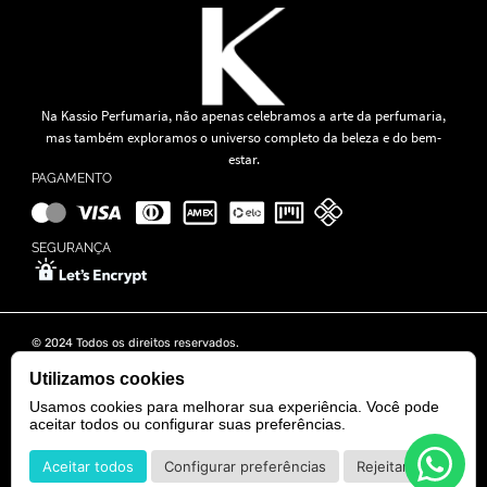
Na Kassio Perfumaria, não apenas celebramos a arte da perfumaria,
mas também exploramos o universo completo da beleza e do bem-
estar.
PAGAMENTO
SEGURANÇA
© 2024 Todos os direitos reservados.
KASSIO MOREIRA GRANADO LTDA | CNPJ: 11.647.490/0001-39
Rua Tapajós n° 481- Edifício B&B Business - 7° Andar - Vila Brasília -
Utilizamos cookies
Goiânia - GO
Usamos cookies para melhorar sua experiência. Você pode
aceitar todos ou configurar suas preferências.
POWERED BY
DEVELOPED BY
Aceitar todos
Configurar preferências
Rejeitar