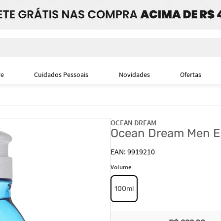
i
re
Cuidados Pessoais
Novidades
Ofertas
OCEAN DREAM
Ocean Dream Men Ea
9919210
Volume
100ml