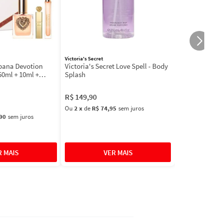
Victoria's Secret
bbana Devotion
Victoria's Secret Love Spell - Body
50ml + 10ml +
Splash
R$
149
,
90
Ou
2
x
de
R$ 74,95
sem juros
90
sem juros