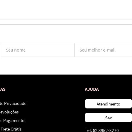
*Ao concluir você aceitará nossos
termos de uso
e
política de privacidade.
CAS
AJUDA
 de Privacidade
Atendimento
Devoluções
Sac
de Pagamento
Frete Grátis
Tel: 62 3952-8270