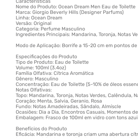
Características
Nome do Produto: Ocean Dream Men Eau de Toilette
Marca: Giorgio Beverly Hills (Designer Parfums)
Linha: Ocean Dream
Versão: Original
Categoria: Perfume Masculino
Ingredientes Principais: Mandarina, Toronja, Notas V
Modo de Aplicação: Borrife a 15-20 cm em pontos de p
Especificações do Produto
Tipo de Produto: Eau de Toilette
Volume: 100ml (3.4oz)
Família Olfativa: Cítrica Aromática
Gênero: Masculino
Concentração: Eau de Toilette (5-10% de óleos essenc
Notas Olfativas:
Topo: Mandarina, Toronja, Notas Verdes, Calêndula, N
Coração: Menta, Salvia, Geranio, Rosa
Fundo: Notas Amadeiradas, Sândalo, Almíscle
Ocasiões: Dia a Dia, Encontros Casuais, Momentos d
Embalagem: Frasco de 100ml em vidro com tons azuis,
Benefícios do Produto
Eficácia: Mandarina e toronja criam uma abertura cít