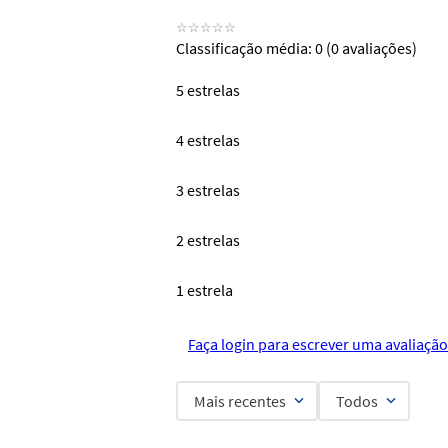
☆
☆
☆
☆
☆
Classificação média: 0
(0 avaliações)
5 estrelas
4 estrelas
3 estrelas
2 estrelas
1 estrela
Faça login para escrever uma avaliação
Mais recentes
Todos