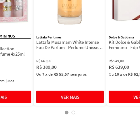
MININOS
Lattafa Perfumes
Dolce & Gabbana
Lattafa Musamam White Intense
Kit Dolce & Ga
Eau De Parfum - Perfume Unissex
Feminino - Edp 
llection
100ml
Máscara 3ml
rfume 4x25ml
R$
649
,
00
R$
949
,
00
R$
389
,
00
R$
629
,
00
Ou
7
x
de
R$ 55,57
sem juros
Ou
10
x
de
R$ 62,
em juros