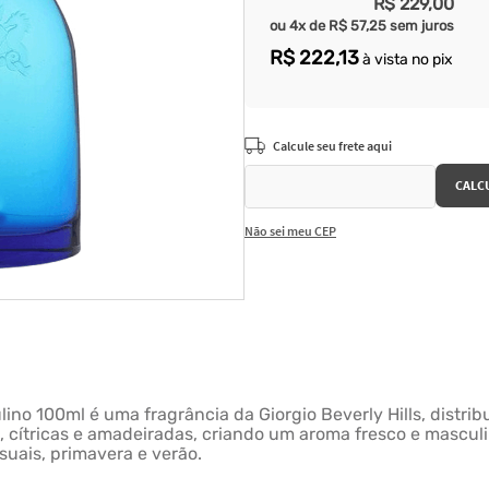
R$
229
,
00
ou
4
x de
R$
57
,
25
sem juros
R$
222
,
13
à vista no pix
Não sei meu CEP
no 100ml é uma fragrância da Giorgio Beverly Hills, distri
, cítricas e amadeiradas, criando um aroma fresco e mascul
asuais, primavera e verão.