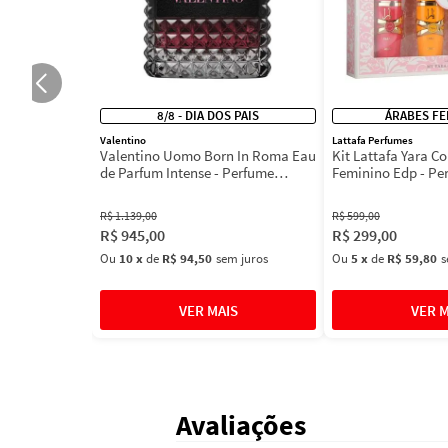
8/8 - DIA DOS PAIS
ÁRABES FE
Valentino
Lattafa Perfumes
Valentino Uomo Born In Roma Eau
Kit Lattafa Yara Co
de Parfum Intense - Perfume
Feminino Edp - Pe
Masculino
R$
1
.
139
,
00
R$
599
,
00
R$
945
,
00
R$
299
,
00
Ou
10
x
de
R$ 94,50
sem juros
Ou
5
x
de
R$ 59,80
s
Avaliações