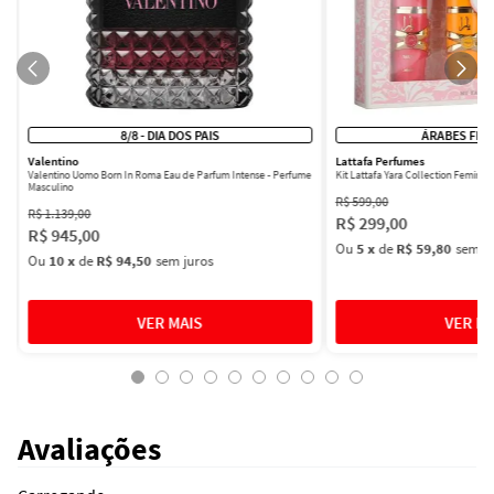
8/8 - DIA DOS PAIS
ÁRABES FEM
Valentino
Lattafa Perfumes
Valentino Uomo Born In Roma Eau de Parfum Intense - Perfume
Kit Lattafa Yara Collection Femini
Masculino
R$
599
,
00
R$
1
.
139
,
00
R$
299
,
00
R$
945
,
00
Ou
5
x
de
R$ 59,80
sem ju
Ou
10
x
de
R$ 94,50
sem juros
Avaliações