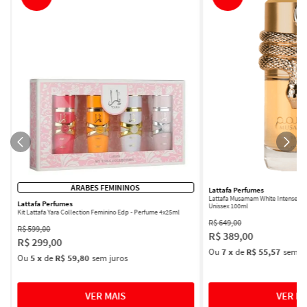
ÁRABES FEMININOS
Lattafa Perfumes
Lattafa Musamam White Intense Ea
Lattafa Perfumes
Unissex 100ml
Kit Lattafa Yara Collection Feminino Edp - Perfume 4x25ml
R$
649
,
00
R$
599
,
00
R$
389
,
00
R$
299
,
00
Ou
7
x
de
R$ 55,57
sem ju
Ou
5
x
de
R$ 59,80
sem juros