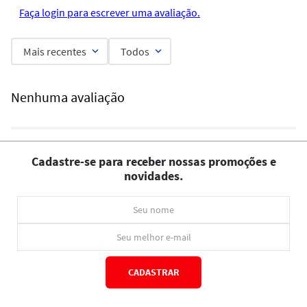
Faça login para escrever uma avaliação.
Mais recentes
Todos
Nenhuma avaliação
Cadastre-se para receber nossas promoções e
novidades.
CADASTRAR
*Ao concluir você aceitará nossos
termos de uso
e
política de privacidade.