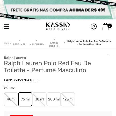
0
Ralph Lauren Polo Red Eau De Toilette
EAU DE
PERFUMES
MASCULINO
- Perfume Masculino
TOILETTE
Ralph Lauren
Ralph Lauren Polo Red Eau De
Toilette - Perfume Masculino
3605970416003
Volume
40ml
75 ml
30 ml
200 ml
125 ml