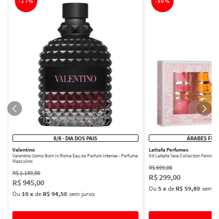
-
17%
-
50%
8/8 - DIA DOS PAIS
ÁRABES FEM
Valentino
Lattafa Perfumes
Valentino Uomo Born In Roma Eau de Parfum Intense - Perfume
Kit Lattafa Yara Collection Femini
Masculino
R$
599
,
00
R$
1
.
139
,
00
R$
299
,
00
R$
945
,
00
Ou
5
x
de
R$ 59,80
sem ju
Ou
10
x
de
R$ 94,50
sem juros