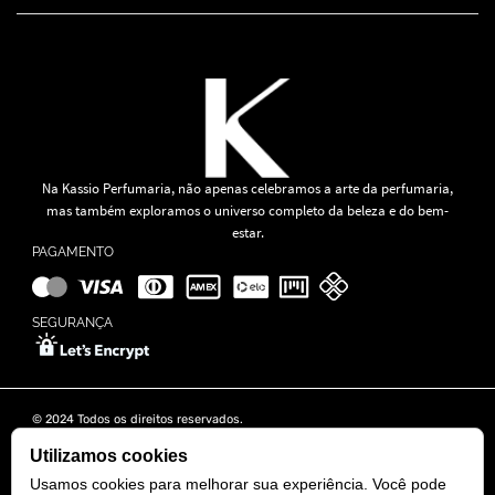
Na Kassio Perfumaria, não apenas celebramos a arte da perfumaria,
mas também exploramos o universo completo da beleza e do bem-
estar.
PAGAMENTO
SEGURANÇA
© 2024 Todos os direitos reservados.
KASSIO MOREIRA GRANADO LTDA | CNPJ: 11.647.490/0001-39
Rua Tapajós n° 481- Edifício B&B Business - 7° Andar - Vila Brasília -
Utilizamos cookies
Goiânia - GO
Usamos cookies para melhorar sua experiência. Você pode