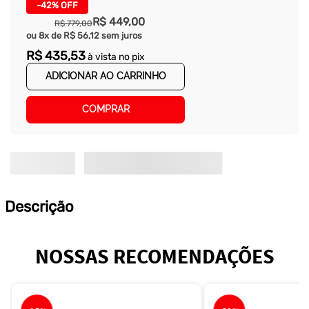
-
42%
OFF
R$
449
,
00
R$
779
,
00
ou
8
x de
R$
56
,
12
sem juros
R$
435
,
53
à vista no pix
ADICIONAR AO CARRINHO
COMPRAR
Descrição
NOSSAS RECOMENDAÇÕES